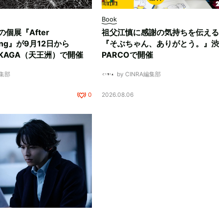
Book
ksの個展『After
祖父江慎に感謝の気持ちを伝える
ding』が9月12日から
『そぶちゃん、ありがとう。』渋
NUKAGA（天王洲）で開催
PARCOで開催
編集部
by CINRA編集部
0
2026.08.06