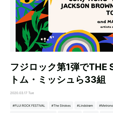
フジロック第1弾でTHE ST
トム・ミッシュら33組
2020.03.17 Tue
#FUJI ROCK FESTIVAL
#The Strokes
#Lindstrøm
#Metron