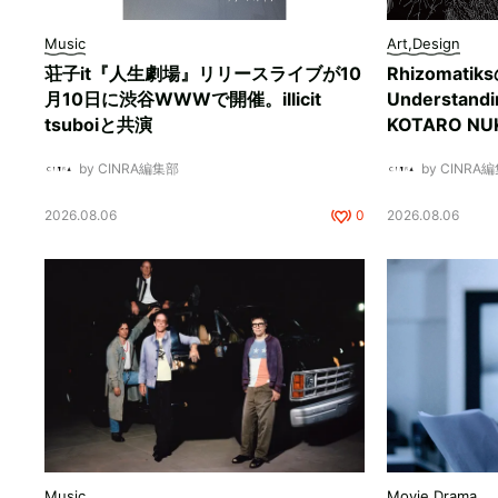
Music
Art,Design
荘子it『人生劇場』リリースライブが10
Rhizomati
月10日に渋谷WWWで開催。illicit
Understan
tsuboiと共演
KOTARO 
by CINRA編集部
by CINRA
2026.08.06
0
2026.08.06
Music
Movie,Drama