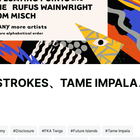
ROKES、TAME IMPAL
omy
#Disclosure
#FKA Twigs
#Future Islands
#Tame Impala