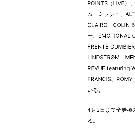
POINTS（LI
ム・ミッシュ、ALTIN
CLAIRO、COL
ー、EMOTIONAL O
FRENTE CUMBIE
LINDSTRØM、MEN
REVUE featuring W
FRANCIS、RO
いる。
4月2日まで全券種
る。