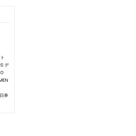
イト
RS デ
TO
 MEN
 1日券