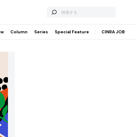
ew
Column
Series
Special Feature
CINRA JOB