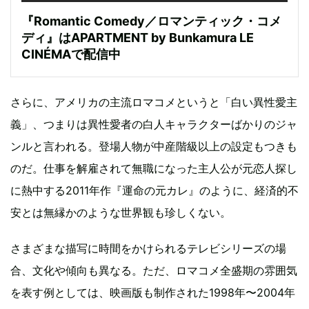
『Romantic Comedy／ロマンティック・コメ
ディ』はAPARTMENT by Bunkamura LE
CINÉMAで配信中
さらに、アメリカの主流ロマコメというと「白い異性愛主
義」、つまりは異性愛者の白人キャラクターばかりのジャ
ンルと言われる。登場人物が中産階級以上の設定もつきも
のだ。仕事を解雇されて無職になった主人公が元恋人探し
に熱中する2011年作『運命の元カレ』のように、経済的不
安とは無縁かのような世界観も珍しくない。
さまざまな描写に時間をかけられるテレビシリーズの場
合、文化や傾向も異なる。ただ、ロマコメ全盛期の雰囲気
を表す例としては、映画版も制作された1998年〜2004年