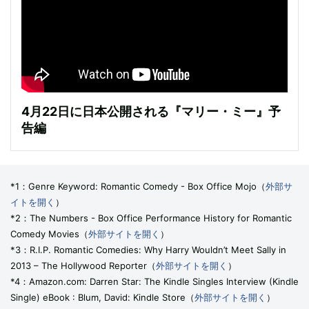
4月22日に日本公開される『マリー・ミー』予
告編
*1：Genre Keyword: Romantic Comedy - Box Office Mojo（
外部サ
イトを開く
）
*2：The Numbers - Box Office Performance History for Romantic
Comedy Movies（
外部サイトを開く
）
*3：R.I.P. Romantic Comedies: Why Harry Wouldn’t Meet Sally in
2013 – The Hollywood Reporter（
外部サイトを開く
）
*4：Amazon.com: Darren Star: The Kindle Singles Interview (Kindle
Single) eBook : Blum, David: Kindle Store（
外部サイトを開く
）