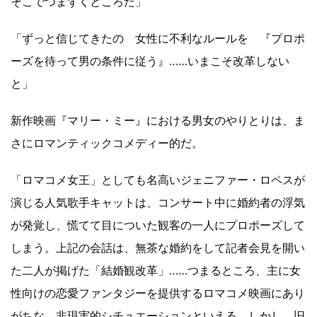
そこでつまずくところだ」
「ずっと信じてきたの 女性に不利なルールを 『プロポ
ーズを待って男の条件に従う』……いまこそ改革しない
と」
新作映画『マリー・ミー』における男女のやりとりは、ま
さにロマンティックコメディー的だ。
「ロマコメ女王」としても名高いジェニファー・ロペスが
演じる人気歌手キャットは、コンサート中に婚約者の浮気
が発覚し、慌てて目についた観客の一人にプロポーズして
しまう。上記の会話は、無茶な婚約をして記者会見を開い
た二人が掲げた「結婚観改革」……つまるところ、主に女
性向けの恋愛ファンタジーを提供するロマコメ映画にあり
がちな、非現実的シチュエーションといえる。しかし、旧