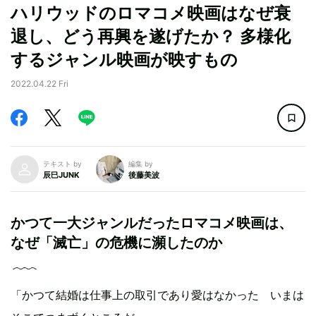
ハリウッドのロマコメ映画はなぜ衰
退し、どう再興を遂げたか？ 多様化
するジャンル映画が映すもの
2022.04.22 Fri
テキスト by
編集 by
辰巳JUNK
後藤美波
かつて一大ジャンルだったロマコメ映画は、
なぜ「滅亡」の危機に瀕したのか
「かつて結婚は仕事上の取引であり愛はなかった いまは