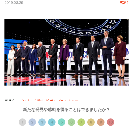
2019.08.29
1
Music
「いま」を映すUSポップカルチャー
The StrokesやD・グローヴァー…米大統領選候補
新たな発見や感動を得ることはできましたか？
の誰を支持した？
1
2
3
4
5
6
7
8
9
10
テキスト by 辰巳JUNK 編集：後藤美波（CINRA.NET編集部）
2020.05.01
1