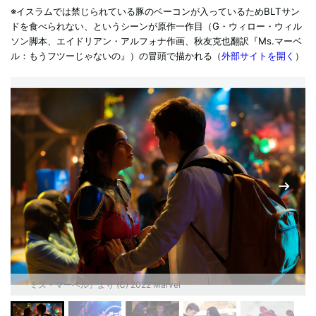
※イスラムでは禁じられている豚のベーコンが入っているためBLTサン
ドを食べられない、というシーンが原作一作目（G・ウィロー・ウィル
ソン脚本、エイドリアン・アルフォナ作画、秋友克也翻訳『Ms.マーベ
ル：もうフツーじゃないの』）の冒頭で描かれる（
外部サイトを開く
）
『ミズ・マーベル』より (C) 2022 Marvel