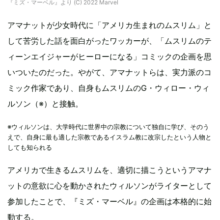
『ミズ・マーベル』より (C) 2022 Marvel
アマナットが少女時代に「アメリカ生まれのムスリム」と
して苦労した話を面白がったワッカーが、「ムスリムのテ
ィーンエイジャーがヒーローになる」コミックの企画を思
いついたのだった。やがて、アマナットらは、実力派のコ
ミック作家であり、自身もムスリムのG・ウィロー・ウィ
ルソン（※）と接触。
※ウィルソンは、大学時代に世界中の宗教について独自に学び、そのう
えで、自身に最も適した宗教であるイスラム教に改宗したという人物と
しても知られる
アメリカで生きるムスリムを、適切に描こうというアマナ
ットの意欲に心を動かされたウィルソンがライターとして
参加したことで、『ミズ・マーベル』の企画は本格的に始
動する。