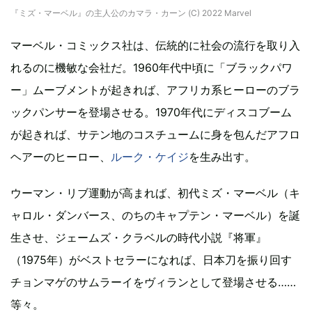
『ミズ・マーベル』の主人公のカマラ・カーン (C) 2022 Marvel
マーベル・コミックス社は、伝統的に社会の流行を取り入
れるのに機敏な会社だ。1960年代中頃に「ブラックパワ
ー」ムーブメントが起きれば、アフリカ系ヒーローのブラ
ックパンサーを登場させる。1970年代にディスコブーム
が起きれば、サテン地のコスチュームに身を包んだアフロ
ヘアーのヒーロー、
ルーク・ケイジ
を生み出す。
ウーマン・リブ運動が高まれば、初代ミズ・マーベル（キ
ャロル・ダンバース、のちのキャプテン・マーベル）を誕
生させ、ジェームズ・クラベルの時代小説『将軍』
（1975年）がベストセラーになれば、日本刀を振り回す
チョンマゲのサムラーイをヴィランとして登場させる……
等々。