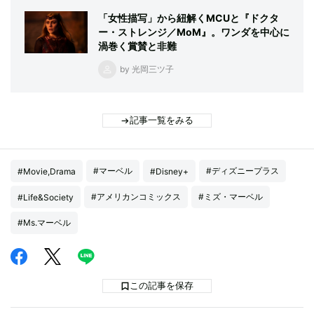
「女性描写」から紐解くMCUと『ドクタ
ー・ストレンジ／MoM』。ワンダを中心に
渦巻く賞賛と非難
by 光岡三ツ子
記事一覧をみる
#マーベル
#ディズニープラス
#Movie,Drama
#Disney+
#アメリカンコミックス
#ミズ・マーベル
#Life&Society
#Ms.マーベル
この記事を保存