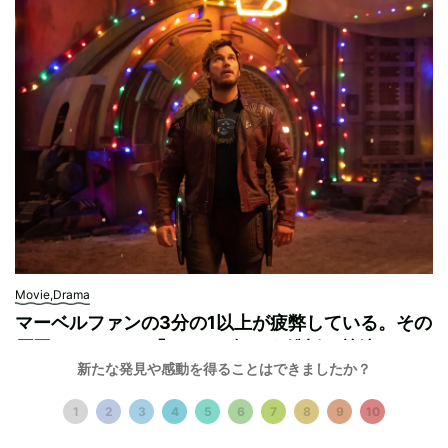
Movie,Drama
マーベルファンの3分の1以上が疲弊している。その
原因は？ MCU「フェーズ4」を総括（前編）
新たな発見や感動を得ることはできましたか？
by 稲垣貴俊
2022.12.24
18
1
2
3
4
5
6
7
8
9
10