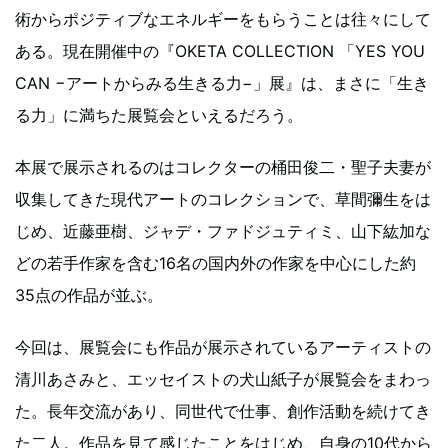
術からポジティブなエネルギーをもらうことは往々にして
ある。現在開催中の『OKETA COLLECTION 「YES YOU
CAN −アートからみる生きる力−」展』は、まさに「生き
る力」に満ちた展覧会といえるだろう。
本展で展示されるのはコレクターの桶田俊二・聖子夫妻が
収集してきた現代アートのコレクションで、草間彌生をは
じめ、近藤亜樹、ジャデ・ファドジュティミ、山下紘加な
どの若手作家を含む16名の国内外の作家を中心にした約
35点の作品が並ぶ。
今回は、展覧会にも作品が展示されているアーティストの
清川あさみと、エッセイストの犬山紙子が展覧会をまわっ
た。長年交流があり、同世代で仕事、創作活動を続けてき
た二人。作品を見て感じたことをはじめ、自身の10代から