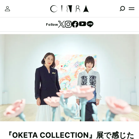
Follow
『OKETA COLLECTION』展で感じた