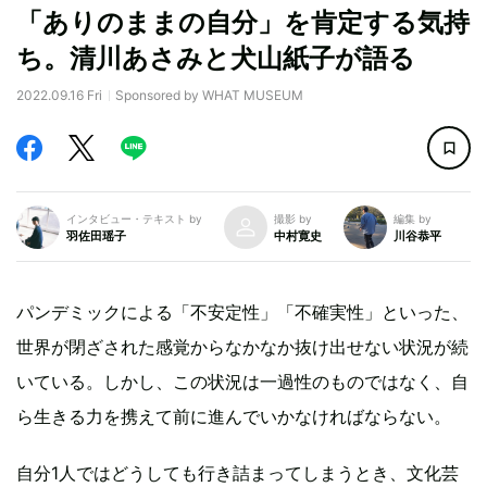
「ありのままの自分」を肯定する気持
ち。清川あさみと犬山紙子が語る
2022.09.16 Fri
Sponsored by WHAT MUSEUM
インタビュー・テキスト by
撮影 by
編集 by
羽佐田瑶子
中村寛史
川谷恭平
パンデミックによる「不安定性」「不確実性」といった、
世界が閉ざされた感覚からなかなか抜け出せない状況が続
いている。しかし、この状況は一過性のものではなく、自
ら生きる力を携えて前に進んでいかなければならない。
自分1人ではどうしても行き詰まってしまうとき、文化芸