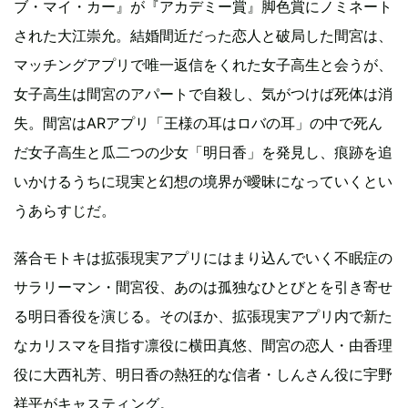
ブ・マイ・カー』が『アカデミー賞』脚色賞にノミネート
された大江崇允。結婚間近だった恋人と破局した間宮は、
マッチングアプリで唯一返信をくれた女子高生と会うが、
女子高生は間宮のアパートで自殺し、気がつけば死体は消
失。間宮はARアプリ「王様の耳はロバの耳」の中で死ん
だ女子高生と瓜二つの少女「明日香」を発見し、痕跡を追
いかけるうちに現実と幻想の境界が曖昧になっていくとい
うあらすじだ。
落合モトキは拡張現実アプリにはまり込んでいく不眠症の
サラリーマン・間宮役、あのは孤独なひとびとを引き寄せ
る明日香役を演じる。そのほか、拡張現実アプリ内で新た
なカリスマを目指す凛役に横田真悠、間宮の恋人・由香理
役に大西礼芳、明日香の熱狂的な信者・しんさん役に宇野
祥平がキャスティング。