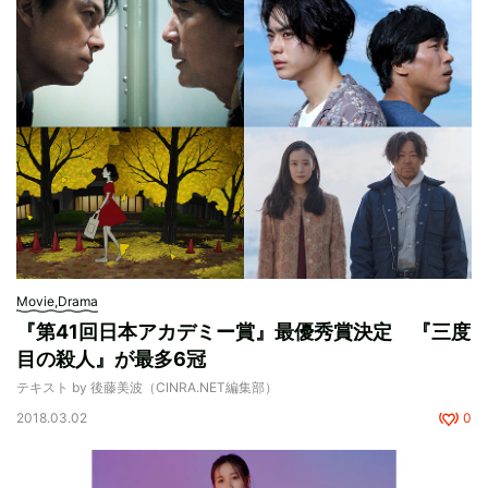
Movie,Drama
『第41回日本アカデミー賞』最優秀賞決定 『三度
目の殺人』が最多6冠
テキスト by 後藤美波（CINRA.NET編集部）
2018.03.02
0