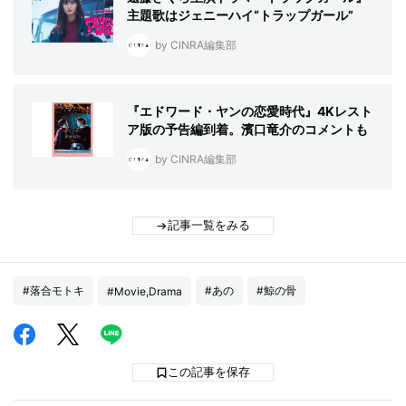
主題歌はジェニーハイ“トラップガール”
by CINRA編集部
『エドワード・ヤンの恋愛時代』4Kレスト
ア版の予告編到着。濱口竜介のコメントも
by CINRA編集部
記事一覧をみる
#落合モトキ
#あの
#鯨の骨
#Movie,Drama
この記事を保存