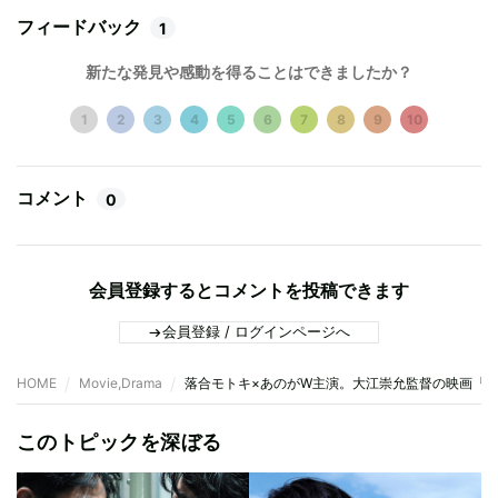
フィードバック
1
新たな発見や感動を得ることはできましたか？
1
2
3
4
5
6
7
8
9
10
コメント
0
会員登録するとコメントを投稿できます
会員登録 / ログインページへ
HOME
Movie,Drama
落合モトキ×あのがW主演。大江崇允監督の映画『
このトピックを深ぼる