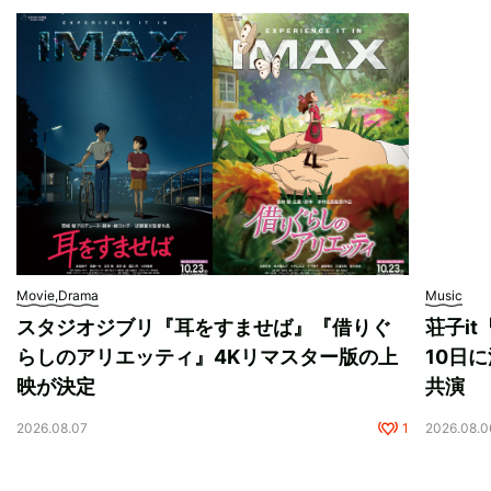
Movie,Drama
Music
スタジオジブリ『耳をすませば』『借りぐ
荘子i
らしのアリエッティ』4Kリマスター版の上
10日に
映が決定
共演
2026.08.07
1
2026.08.0