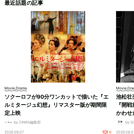
最近話題の記事
Movie,Drama
Movie,Dr
ソクーロフが90分ワンカットで描いた『エ
池松壮
ルミタージュ幻想』リマスター版が期間限
『開戦
定上映
かわせ
by CINRA編集部
by I
2026.08.07
0
2026.08.0