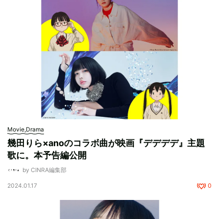
Movie,Drama
幾田りら×anoのコラボ曲が映画『デデデデ』主題
歌に。本予告編公開
by CINRA編集部
2024.01.17
0