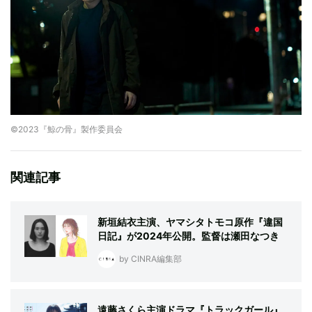
©︎2023『鯨の骨』製作委員会
関連記事
新垣結衣主演、ヤマシタトモコ原作『違国
日記』が2024年公開。監督は瀬田なつき
by CINRA編集部
遠藤さくら主演ドラマ『トラックガール』