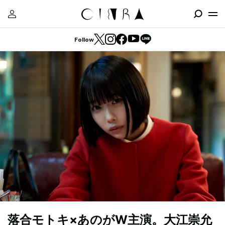
Follow
落合モトキ×あのがW主演。大江崇允