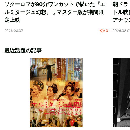
ソクーロフが90分ワンカットで描いた『エ
朝ドラ
ルミタージュ幻想』リマスター版が期間限
トル映
定上映
アナウ
2026.08.07
0
2026.08.0
最近話題の記事