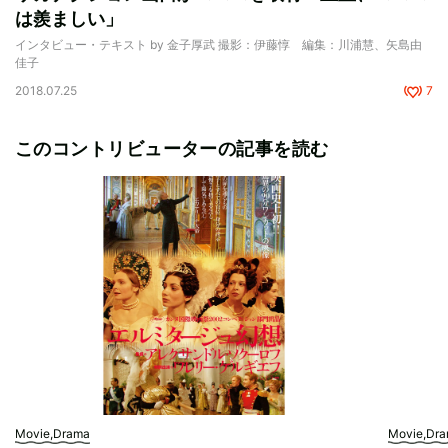
は羨ましい」
インタビュー・テキスト by 金子厚武 撮影：伊藤惇 編集：川浦慧、矢島由
佳子
2018.07.25
7
このコントリビューターの記事を読む
Movie,Drama
Movie,Dr