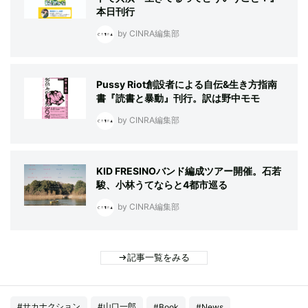
本日刊行
by CINRA編集部
Pussy Riot創設者による自伝&生き方指南
書『読書と暴動』刊行。訳は野中モモ
by CINRA編集部
KID FRESINOバンド編成ツアー開催。石若
駿、小林うてならと4都市巡る
by CINRA編集部
記事一覧をみる
#サカナクション
#山口一郎
#Book
#News