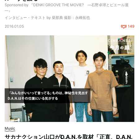
Sponsored by 『DENKI GROOVE THE MOVIE? ―石野卓球とピエール瀧
―』
インタビュー・テキスト by 柴那典 撮影：永峰拓也
2016.01.05
149
Music
サカナクション山口がD.A.N.を取材「正直、D.A.N.