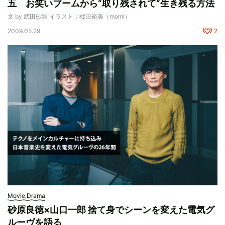
五 お笑いブームから“取り残されて”生き残る方法
文 by 武田砂鉄 イラスト：樅田裕美（momi）
2009.05.29
2
Movie,Drama
砂原良徳×山口一郎 捨て身でシーンを変えた電気グ
ルーヴを語る