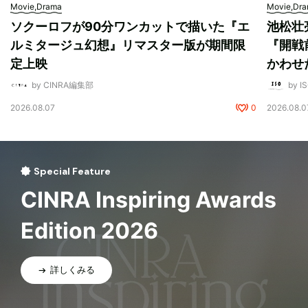
Movie,Drama
Movie,Dr
ソクーロフが90分ワンカットで描いた『エ
池松壮
ルミタージュ幻想』リマスター版が期間限
『開戦
定上映
かわせ
by CINRA編集部
by I
2026.08.07
0
2026.08.0
Special Feature
CINRA Inspiring Awards
Edition 2026
詳しくみる