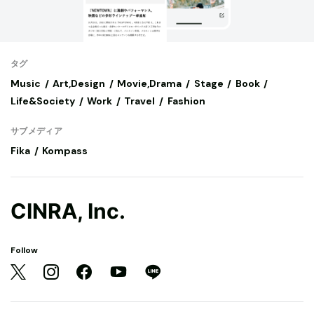
タグ
Music
Art,Design
Movie,Drama
Stage
Book
Life&Society
Work
Travel
Fashion
サブメディア
Fika
Kompass
CINRA, Inc.
Follow