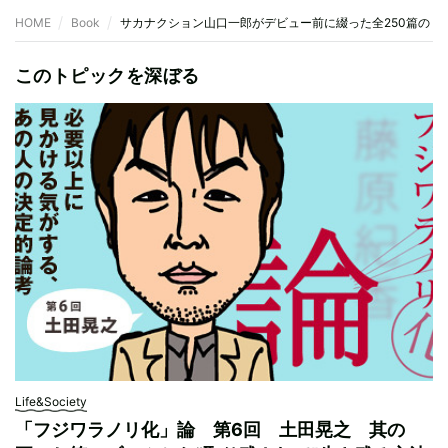
HOME
Book
サカナクション山口一郎がデビュー前に綴った全250篇の「
このトピックを深ぼる
Life&Society
「フジワラノリ化」論 第6回 土田晃之 其の