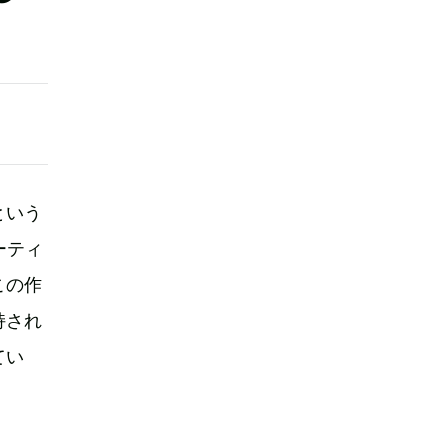
という
ーティ
この作
持され
てい