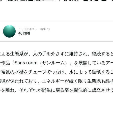
リードテキスト・編集 by
今川彩香
による生態系が、人の手を介さずに維持され、継続する
作品『Sans room（サンルーム）』を展開しているア
。複数の水槽をチューブでつなげ、水によって循環する
環境が保たれており、エネルギーが続く限り生態系も維
手を離れ、それぞれが野生に戻る姿を擬似的に成立させ