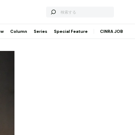
ew
Column
Series
Special Feature
CINRA JOB