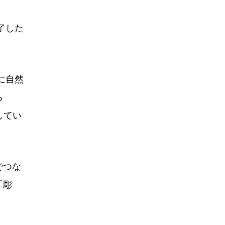
了した
に自然
る
してい
でつな
「彫