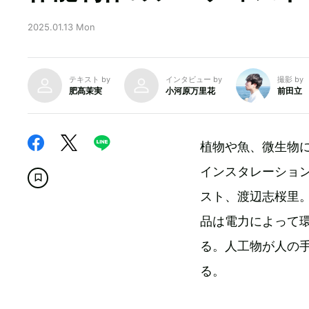
2025.01.13 Mon
テキスト by
インタビュー by
撮影 by
肥髙茉実
小河原万里花
前田立
植物や魚、微生物
インスタレーション
スト、渡辺志桜里
品は電力によって
る。人工物が人の
る。