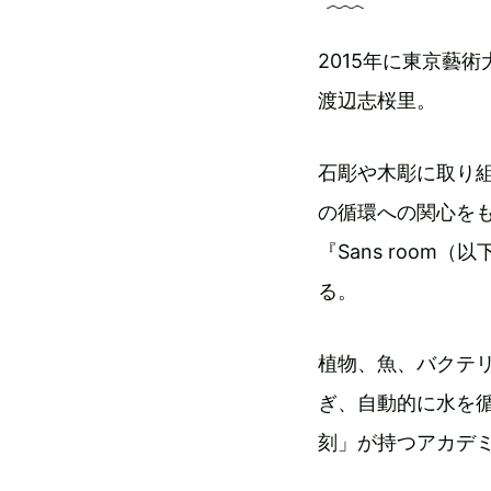
2015年に東京藝
渡辺志桜里。
石彫や木彫に取り組
の循環への関心を
『Sans roo
る。
植物、魚、バクテ
ぎ、自動的に水を
刻」が持つアカデ