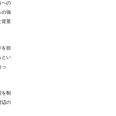
造への
への強
な背景
作を担
るとい
合っ
能を制
渡辺の