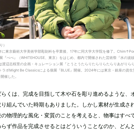
り）
15年に東京藝術大学美術学部彫刻科を卒業後、17年に同大学大学院を修了。Chim↑P
『べべ』（WHITEHOUSE、東京）をはじめ、都内で開催された芸術祭『水の波
2年には渡辺志桜里の企画・キュレーション展『とうとうたらりたらりらたらりあがりら
ラボMight Be Classicsによる個展『BLUE』開催。2024年には東京・銀座の資
を開催した。
ばらくは、完成を目指して木や石を彫り進めるような、
取り組んでいた時期もありました。しかし素材が生成さ
後の物理的な風化・変質のことを考えると、物事はすべ
わらず作品を完成させるとはどういうことなのか、どん