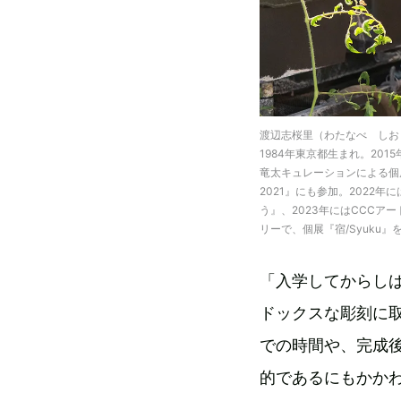
渡辺志桜里（わたなべ しお
1984年東京都生まれ。20
竜太キュレーションによる個展
2021』にも参加。202
う』、2023年にはCCCアート
リーで、個展『宿/Syuku』
「入学してからし
ドックスな彫刻に
での時間や、完成
的であるにもかか