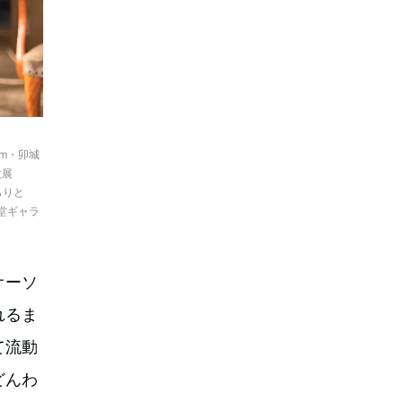
om・卯城
紋展
らりと
生堂ギャラ
オーソ
れるま
て流動
どんわ