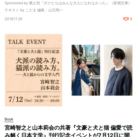
Sponsored by 燃え殻『ボクたちはみんな大人になれなかった』（新潮文庫）
テキスト by こだま 編集：山元翔一
2018.11.26
0
Book
宮崎智之と山本莉会の共著『文豪と犬と猫 偏愛で読
み解く日本文学』刊行記念イベントが7月12日に開