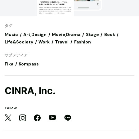
タグ
Music
Art,Design
Movie,Drama
Stage
Book
Life&Society
Work
Travel
Fashion
サブメディア
Fika
Kompass
CINRA, Inc.
Follow