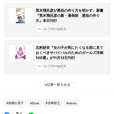
荒木飛呂彦が悪役の作り方を明かす。新書
『荒木飛呂彦の新・漫画術 悪役の作り
方』本日刊行
by CINRA編集部
北村紗衣『女の子が死にたくなる前に見て
おくべきサバイバルのためのガールズ洋画
100選』が11月12日刊行
by CINRA編集部
記事一覧をみる
#高橋久美子
#宮崎智之
#Book
#News