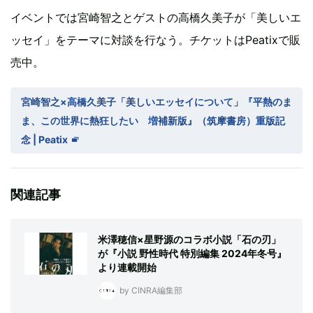
イベントでは宮崎智之とゲストの高橋久美子が「美しいエ
ッセイ」をテーマに対談を行なう。チケットはPeatixで販
売中。
宮崎智之×高橋久美子「美しいエッセイについて」『平熱のま
ま、この世界に熱狂したい 増補新版』（筑摩書房）重版記
念 | Peatix
関連記事
米澤穂信×星野源のコラボ小説「石の刃」
が『小説 野性時代 特別編集 2024年冬号』
より連載開始
by CINRA編集部