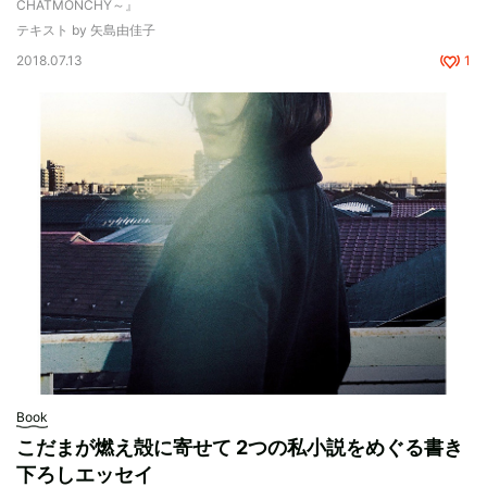
CHATMONCHY～』
テキスト by 矢島由佳子
2018.07.13
1
Book
こだまが燃え殻に寄せて 2つの私小説をめぐる書き
下ろしエッセイ