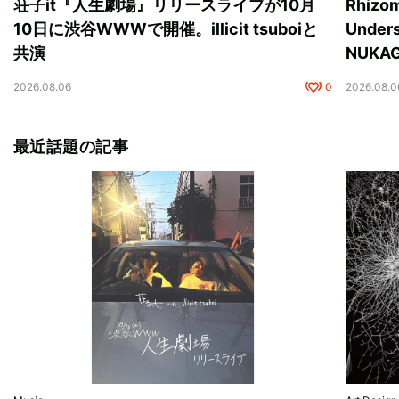
荘子it『人生劇場』リリースライブが10月
Rhizo
10日に渋谷WWWで開催。illicit tsuboiと
Unde
共演
NUK
2026.08.06
0
2026.08.0
最近話題の記事