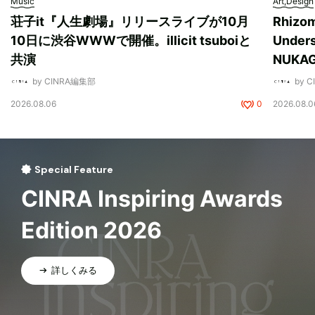
Music
Art,Design
荘子it『人生劇場』リリースライブが10月
Rhizo
10日に渋谷WWWで開催。illicit tsuboiと
Unde
共演
NUK
by CINRA編集部
by 
2026.08.06
0
2026.08.0
Special Feature
CINRA Inspiring Awards
Edition 2026
詳しくみる