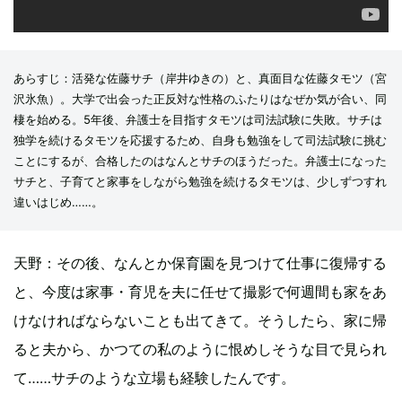
あらすじ：活発な佐藤サチ（岸井ゆきの）と、真面目な佐藤タモツ（宮
沢氷魚）。大学で出会った正反対な性格のふたりはなぜか気が合い、同
棲を始める。5年後、弁護士を目指すタモツは司法試験に失敗。サチは
独学を続けるタモツを応援するため、自身も勉強をして司法試験に挑む
ことにするが、合格したのはなんとサチのほうだった。弁護士になった
サチと、子育てと家事をしながら勉強を続けるタモツは、少しずつすれ
違いはじめ……。
天野：その後、なんとか保育園を見つけて仕事に復帰する
と、今度は家事・育児を夫に任せて撮影で何週間も家をあ
けなければならないことも出てきて。そうしたら、家に帰
ると夫から、かつての私のように恨めしそうな目で見られ
て……サチのような立場も経験したんです。