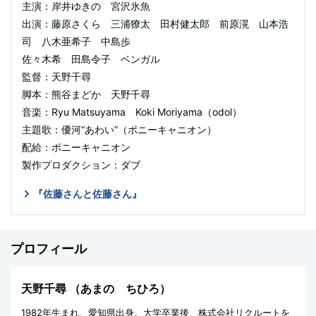
主演：岸井ゆきの 宮沢氷魚
出演：藤原さくら 三浦獠太 田村健太郎 前原滉 山本浩
司 八木亜希子 中島歩
佐々木希 田島令子 ベンガル
監督：天野千尋
脚本：熊谷まどか 天野千尋
音楽：Ryu Matsuyama Koki Moriyama（odol）
主題歌：優河“あわい”（ポニーキャニオン）
配給：ポニーキャニオン
製作プロダクション：ダブ
『佐藤さんと佐藤さん』
プロフィール
天野千尋
（あまの ちひろ）
1982年生まれ、愛知県出身。大学卒業後、株式会社リクルートを