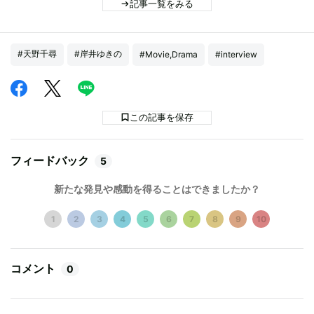
記事一覧をみる
#天野千尋
#岸井ゆきの
#Movie,Drama
#interview
この記事を保存
フィードバック
5
新たな発見や感動を得ることはできましたか？
1
2
3
4
5
6
7
8
9
10
コメント
0