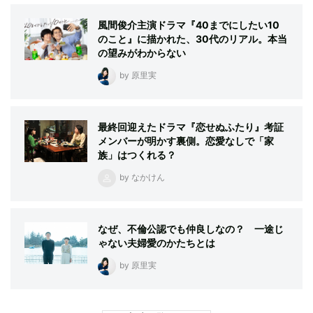
風間俊介主演ドラマ『40までにしたい10
のこと』に描かれた、30代のリアル。本当
の望みがわからない
by 原里実
最終回迎えたドラマ『恋せぬふたり』考証
メンバーが明かす裏側。恋愛なしで「家
族」はつくれる？
by なかけん
なぜ、不倫公認でも仲良しなの？ 一途じ
ゃない夫婦愛のかたちとは
by 原里実