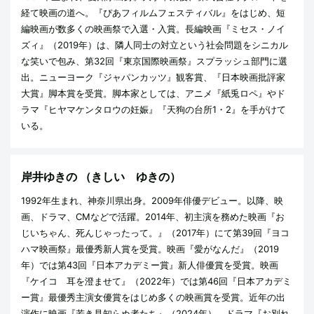
経て映画の道へ。『ぴあフィルムフェスティバル』をはじめ、短
編映画が数多くの映画祭で入選・入賞。長編映画『ミセス・ノイ
ズィ』（2019年）は、隣人同士の対立という社会問題をシニカル
な笑いで包み、第32回『東京国際映画祭』スプラッシュ部門に選
出。ニューヨーク『ジャパンカッツ』観客賞、『日本映画批評家
大賞』脚本賞を受賞。脚本家としては、アニメ『紙兎ロペ』やド
ラマ『ヒヤマケンタロウの妊娠』『天狗の台所1・2』を手がけて
いる。
岸井ゆきの
（きしい ゆきの）
1992年生まれ、神奈川県出身。2009年俳優デビュー。以降、映
画、ドラマ、CMなどで活躍。2014年、初主演を務めた映画『お
じいちゃん、死んじゃったって。』（2017年）にて第39回『ヨコ
ハマ映画祭』最優秀新人賞を受賞。映画『愛がなんだ』（2019
年）では第43回『日本アカデミー賞』新人俳優賞を受賞。映画
『ケイコ 耳を澄ませて』（2022年）では第46回『日本アカデミ
ー賞』最優秀主演女優賞をはじめ多くの映画賞を受賞。近年の出
演作に映画『若き見知らぬ者たち』（2024年）、ドラマ『お別れ