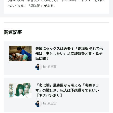
ホスピタル』『恋は闇』がある。
関連記事
夫婦にセックスは必要？『劇場版 それでも
俺は、妻としたい』足立紳監督と妻・晃子
氏に聞く
by 原里実
『恋は闇』最終回から考える「考察ドラ
マ」の難しさ。犯人は予想通りでもいい
【ネタバレあり】
by 原里実