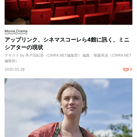
Movie,Drama
アップリンク、シネマスコーレら4館に訊く、ミニ
シアターの現状
テキスト by 井戸沼紀美（CINRA.NET編集部） 編集：後藤美波（CINRA.NET
編集部）
2020.05.28
0