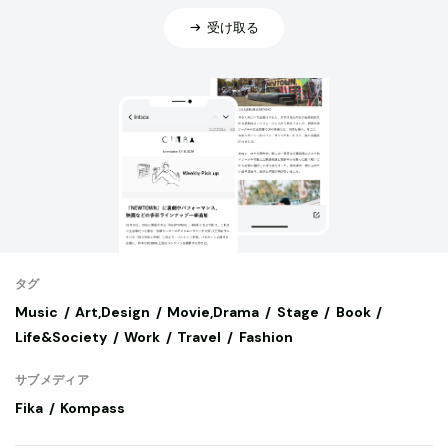
受け取る
タグ
Music
Art,Design
Movie,Drama
Stage
Book
Life&Society
Work
Travel
Fashion
サブメディア
Fika
Kompass