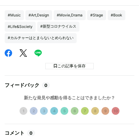
#Music
#Art,Design
#Movie,Drama
#Stage
#Book
#新型コロナウイルス
#Life&Society
#カルチャーはとまらないとめられない
この記事を保存
フィードバック
0
新たな発見や感動を得ることはできましたか？
1
2
3
4
5
6
7
8
9
10
コメント
0