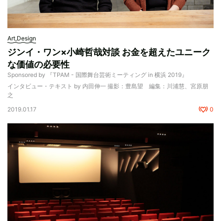
Art,Design
ジンイ・ワン×小崎哲哉対談 お金を超えたユニーク
な価値の必要性
Sponsored by 『TPAM - 国際舞台芸術ミーティング in 横浜 2019』
インタビュー・テキスト by 内田伸一 撮影：豊島望 編集：川浦慧、宮原朋
之
2019.01.17
0