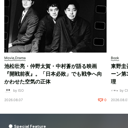
Movie,Drama
Book
池松壮亮・仲野太賀・中村蒼が語る映画
東野圭
『開戦前夜』。「日本必敗」でも戦争へ向
ーン第
かわせた空気の正体
理
by ISO
by 
2026.08.07
0
2026.08.0
Special Feature