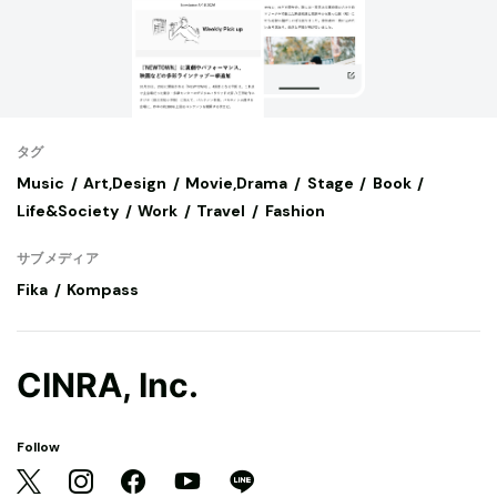
タグ
Music
Art,Design
Movie,Drama
Stage
Book
Life&Society
Work
Travel
Fashion
サブメディア
Fika
Kompass
CINRA, Inc.
Follow