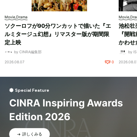
Movie,Drama
Movie,Dr
ソクーロフが90分ワンカットで描いた『エ
池松壮
ルミタージュ幻想』リマスター版が期間限
『開戦
定上映
かわせ
by CINRA編集部
by I
2026.08.07
0
2026.08.0
Special Feature
CINRA Inspiring Awards
Edition 2026
詳しくみる