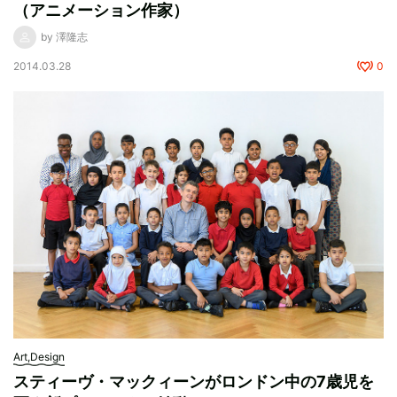
（アニメーション作家）
by 澤隆志
2014.03.28
0
Art,Design
スティーヴ・マックィーンがロンドン中の7歳児を