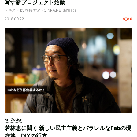
写す新プロジェクト始動
テキスト by 後藤美波（CINRA.NET編集部）
2018.09.22
0
Art,Design
若林恵に聞く 新しい民主主義とパラレルなFabの現
在地。DIYの行方