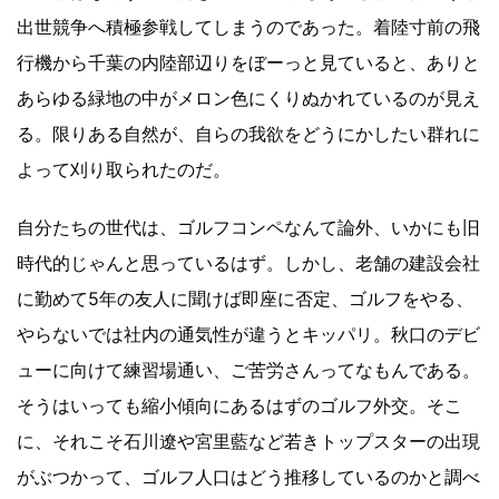
出世競争へ積極参戦してしまうのであった。着陸寸前の飛
行機から千葉の内陸部辺りをぼーっと見ていると、ありと
あらゆる緑地の中がメロン色にくりぬかれているのが見え
る。限りある自然が、自らの我欲をどうにかしたい群れに
よって刈り取られたのだ。
自分たちの世代は、ゴルフコンペなんて論外、いかにも旧
時代的じゃんと思っているはず。しかし、老舗の建設会社
に勤めて5年の友人に聞けば即座に否定、ゴルフをやる、
やらないでは社内の通気性が違うとキッパリ。秋口のデビ
ューに向けて練習場通い、ご苦労さんってなもんである。
そうはいっても縮小傾向にあるはずのゴルフ外交。そこ
に、それこそ石川遼や宮里藍など若きトップスターの出現
がぶつかって、ゴルフ人口はどう推移しているのかと調べ