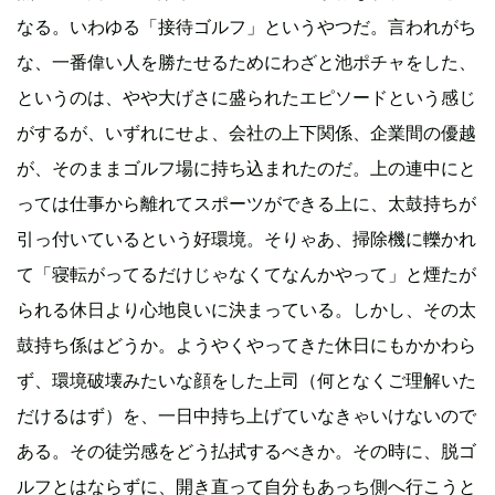
なる。いわゆる「接待ゴルフ」というやつだ。言われがち
な、一番偉い人を勝たせるためにわざと池ポチャをした、
というのは、やや大げさに盛られたエピソードという感じ
がするが、いずれにせよ、会社の上下関係、企業間の優越
が、そのままゴルフ場に持ち込まれたのだ。上の連中にと
っては仕事から離れてスポーツができる上に、太鼓持ちが
引っ付いているという好環境。そりゃあ、掃除機に轢かれ
て「寝転がってるだけじゃなくてなんかやって」と煙たが
られる休日より心地良いに決まっている。しかし、その太
鼓持ち係はどうか。ようやくやってきた休日にもかかわら
ず、環境破壊みたいな顔をした上司（何となくご理解いた
だけるはず）を、一日中持ち上げていなきゃいけないので
ある。その徒労感をどう払拭するべきか。その時に、脱ゴ
ルフとはならずに、開き直って自分もあっち側へ行こうと