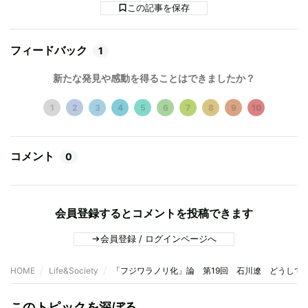
この記事を保存
フィードバック
1
新たな発見や感動を得ることはできましたか？
1
2
3
4
5
6
7
8
9
10
コメント
0
会員登録するとコメントを投稿できます
会員登録 / ログインページへ
HOME
Life&Society
「フジワラノリ化」論 第19回 石川遼 どうして
このトピックを深ぼる