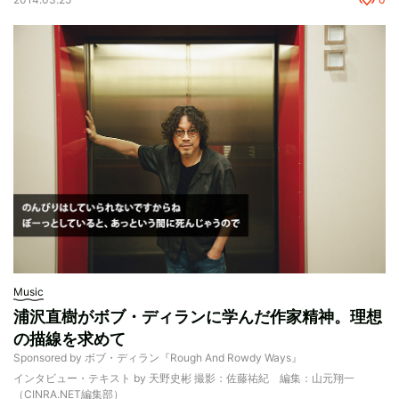
Music
浦沢直樹がボブ・ディランに学んだ作家精神。理想
の描線を求めて
Sponsored by ボブ・ディラン『Rough And Rowdy Ways』
インタビュー・テキスト by 天野史彬 撮影：佐藤祐紀 編集：山元翔一
（CINRA.NET編集部）