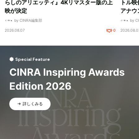
らしのアリエッティ』4Kリマスター版の上
トル映
映が決定
アナウ
by CINRA編集部
by 
2026.08.07
0
2026.08.0
Special Feature
CINRA Inspiring Awards
Edition 2026
詳しくみる