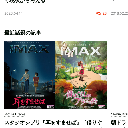
く現状から考える
2023.04.14
28
2018.02.2
最近話題の記事
Movie,Drama
Movie,Dr
スタジオジブリ『耳をすませば』『借りぐ
朝ドラ