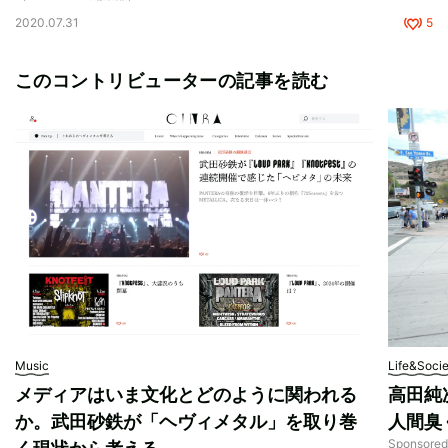
2020.07.31
5
このコントリビューターの記事を読む
Music
Life&Soci
メディアはいま文化とどのように関われる
高田純
か。武田砂鉄が「ヘヴィメタル」を取り巻
人間臭
Sponso