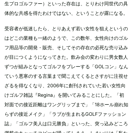
生プロゴルファー）といった存在は、とりわけ同世代の具
体的な共感を得たわけではない、ということが露になる。
受容者が低迷したら、とりあえず若い女性を狙えというの
はどこの業種も一緒のようで、この数年、女性向けのゴル
フ用品等の開発・販売、そしてその存在の必死な売り込み
が目につくようになってきた。飲み会の変わりに男女数人
ずつが組みとなってゴルフをプレーする「GOLコン」なん
ていう悪寒のする言葉まで聞こえてくるとさすがに注視せ
ざるを得なくなり、2006年に創刊されていた若い女性向
けゴルフ雑誌『Regina』を開いてみることにした。「初
対面での接近距離はワングリップまで」「18ホール崩れ知
らずの接近メイク」「ラブが生まれるGOLFファッション
誌」「ゴルフ美人は口元勝負」といった、突っ込みどころ
満載のキャッチコピーが踊ってしまう。しまいには「私た