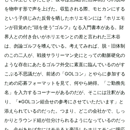
を物申す形で声を上げた。収監される際、モヒカンにする
という子供じみた反骨を晒したホリエモンには『ホリエモ
ンが目覚めた“頭を使う”ゴルフ』なる入門書本がある。財
界人との付き合いがホリエモンとの差と言われた三木谷
は、勿論ゴルフを嗜んでいる。考えてみれば、脱・旧体制
のこの二人が、戦後サラリーマン史にとっての動脈硬化の
ような存在にあたるゴルフ外交に素直に臨んでいるのがす
こぶる不思議だが、前述の「GOLコン」とやらに参加する
ための応募フォーマットを見て、何やら納得。「ご勤務先
名」を入力するコーナーがあるのだが、そこには注釈があ
り、「※GOLコン組合せの参考にさせていただいます」と
添えられているのだった。つまり、どこの会社かで、しっ
かりとラウンド組が仕分けられるようになっているのだっ
た。金があれば女にはモテると豪語したホリエモンに呼応