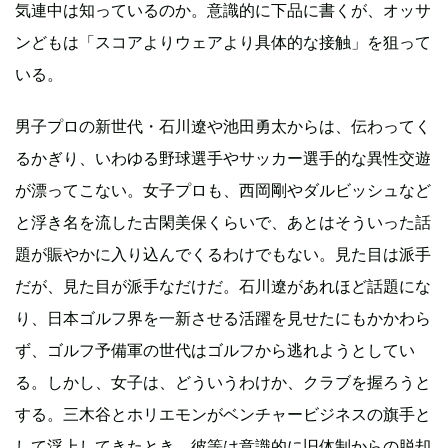
気連中は知っているのか。意識的に下品に書くが、オッサ
ンどもは「スコアよりウェアより具体的な接触」を狙って
いる。
男子プロの新世代・石川遼や池田勇太からは、伝わってく
るかぎり、いわゆる野球選手やサッカー選手的な異性交遊
が漂ってこない。女子プロも、西岡剛やダルビッシュなど
と浮き名を流した古閑美保くらいで、あとはそういった話
題が賑やかに入り込んでくるわけでもない。見た目は派手
だが、見た目が派手なだけだ。石川遼があれほど話題にな
り、日本ゴルフ界を一新させる活躍を見せたにもかかわら
ず、ゴルフ予備軍の世代はゴルフから逃れようとしてい
る。しかし、女子は、どういうわけか、クラブを握ろうと
する。三木谷とホリエモンがベンチャービジネスの旗手と
して浮上してきたとき、彼等は意識的に旧体制からの脱却