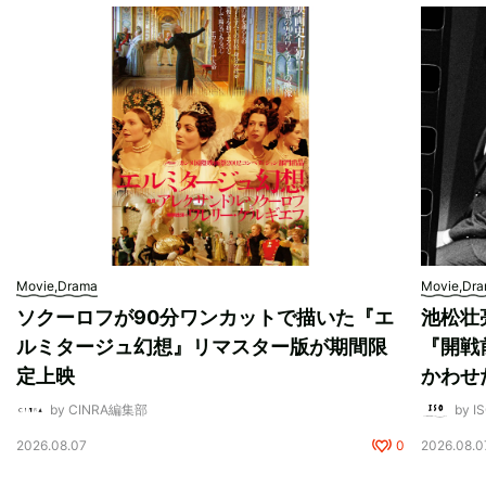
Movie,Drama
Movie,Dr
ソクーロフが90分ワンカットで描いた『エ
池松壮
ルミタージュ幻想』リマスター版が期間限
『開戦
定上映
かわせ
by CINRA編集部
by I
2026.08.07
0
2026.08.0