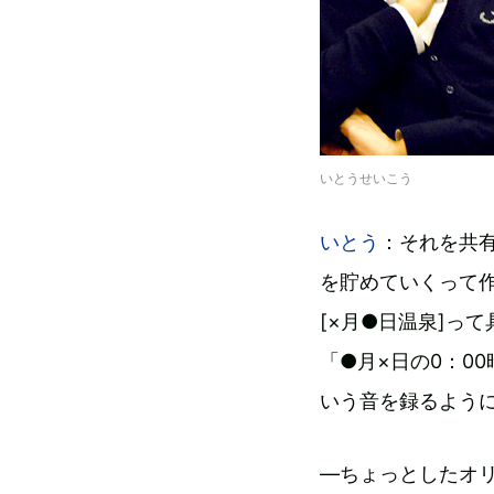
いとうせいこう
いとう
：それを共
を貯めていくって
[×月●日温泉]っ
「●月×日の0：0
いう音を録るよう
―ちょっとしたオ