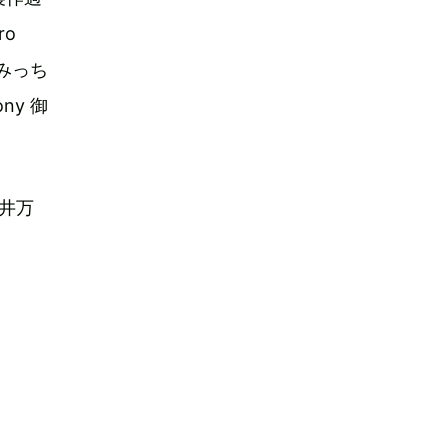
ro
＆みっち
ny 御
柏井万