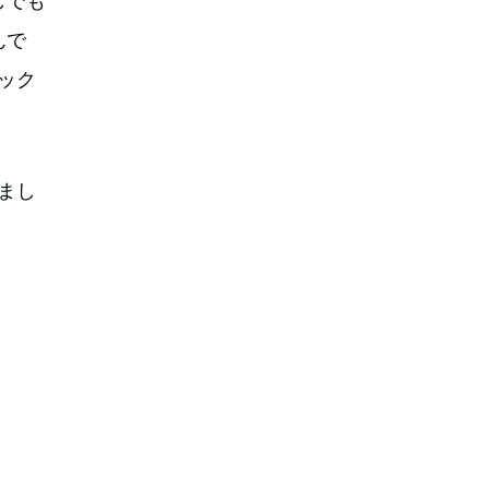
しでも
んで
ック
まし