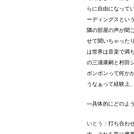
らに自由になって
ーディングスとい
隣の部屋の声が聞
せて聞いちゃった
は世界は音楽で満
の三浦康嗣と村田
ボンボンって何か
うなぁって経験上
―具体的にどのよ
いとう
：打ち合わせ