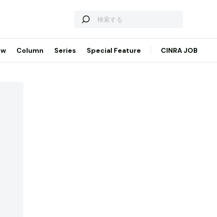
ew
Column
Series
Special Feature
CINRA JOB