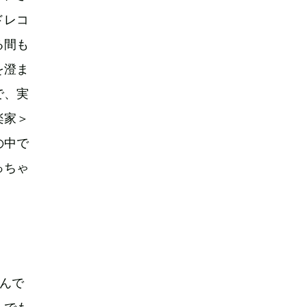
ドレコ
る間も
を澄ま
で、実
楽家＞
の中で
っちゃ
たんで