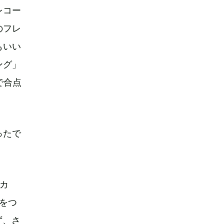
レコー
のフレ
もいい
ング」
で合点
ったで
ジカ
次をつ
ず、さ