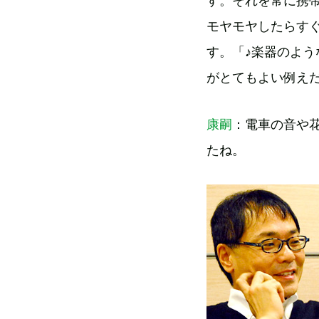
す。それを常に携
モヤモヤしたらす
す。「♪楽器のよ
がとてもよい例え
康嗣
：電車の音や花
たね。