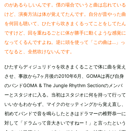
のがあるらしいんです。僕の場合でいうと曲は忘れている
けど、演奏方法は体が覚えてたんです。自分が昔やった曲
を何回も聴いて、ひたすら吹きまくるってことをしてたん
ですけど、回を重ねるごとに体が勝手に動くような感覚に
なってくるんですよね。逆に頭を使って「この曲は…」っ
てなると、全然吹けないんです。
ひたすらディジュリドゥを吹きまくることで体に曲を覚え
させ、事故から7ヶ月後の2010年6月、GOMAは再び自身
のバンドGOMA & The Jungle Rhythm Sectionのメンバ
ーとスタジオに入る。当初はスタジオに何を持って行って
いいかもわからず、マイクのセッティングから覚え直し、
初めてバンドで音を鳴らしたときはドラマーの椎野恭一に
対して「ドラムって音大きいですねー！」と言ったという