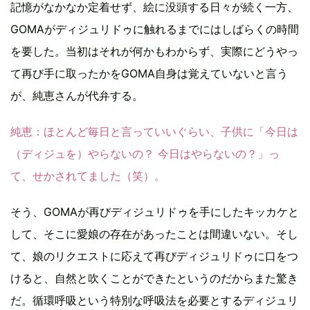
記憶がなかなか定着せず、絵に没頭する日々が続く一方、
GOMAがディジュリドゥに触れるまでにはしばらくの時間
を要した。当初はそれが何かもわからず、実際にどうやっ
て再び手に取ったかをGOMA自身は覚えていないと言う
が、純恵さんが代弁する。
純恵
：ほとんど毎日と言っていいぐらい、子供に「今日は
（ディジュを）やらないの？ 今日はやらないの？」っ
て、せかされてました（笑）。
そう、GOMAが再びディジュリドゥを手にしたキッカケと
して、そこに愛娘の存在があったことは間違いない。そし
て、娘のリクエストに応えて再びディジュリドゥに口をつ
けると、自然と吹くことができたというのだからまた驚き
だ。循環呼吸という特別な呼吸法を必要とするディジュリ