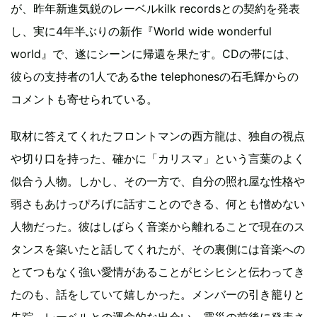
が、昨年新進気鋭のレーベルkilk recordsとの契約を発表
し、実に4年半ぶりの新作『World wide wonderful
world』で、遂にシーンに帰還を果たす。CDの帯には、
彼らの支持者の1人であるthe telephonesの石毛輝からの
コメントも寄せられている。
取材に答えてくれたフロントマンの西方龍は、独自の視点
や切り口を持った、確かに「カリスマ」という言葉のよく
似合う人物。しかし、その一方で、自分の照れ屋な性格や
弱さもあけっぴろげに話すことのできる、何とも憎めない
人物だった。彼はしばらく音楽から離れることで現在のス
タンスを築いたと話してくれたが、その裏側には音楽への
とてつもなく強い愛情があることがヒシヒシと伝わってき
たのも、話をしていて嬉しかった。メンバーの引き籠りと
失踪、レーベルとの運命的な出会い、震災の前後に発表さ