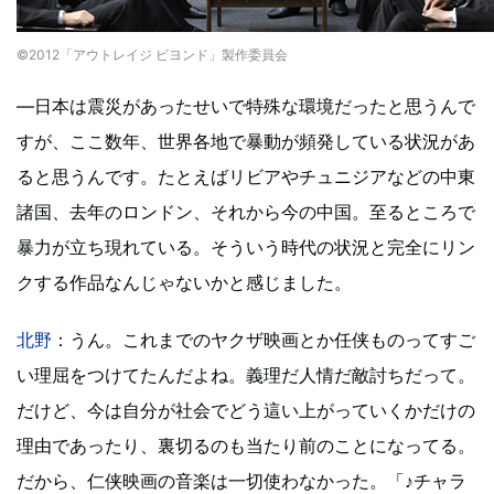
©2012「アウトレイジ ビヨンド」製作委員会
―日本は震災があったせいで特殊な環境だったと思うんで
すが、ここ数年、世界各地で暴動が頻発している状況があ
ると思うんです。たとえばリビアやチュニジアなどの中東
諸国、去年のロンドン、それから今の中国。至るところで
暴力が立ち現れている。そういう時代の状況と完全にリン
クする作品なんじゃないかと感じました。
北野
：うん。これまでのヤクザ映画とか任侠ものってすご
い理屈をつけてたんだよね。義理だ人情だ敵討ちだって。
だけど、今は自分が社会でどう這い上がっていくかだけの
理由であったり、裏切るのも当たり前のことになってる。
だから、仁侠映画の音楽は一切使わなかった。「♪チャラ