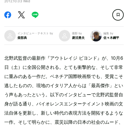
2012.10.03 Wed
インタビュー・テキスト by
撮影 by
編集 by
柴那典
菱沼勇夫
佐々木鋼平
北野武監督の最新作『アウトレイジ ビヨンド』が、10月6
日（土）に全国公開される。とても衝撃的な、そして非常
に重みのある一作だ。ベネチア国際映画祭でも、受賞こそ
逃したものの、現地のイタリア人からは「最高傑作」とい
う声もあったという。以下のインタビューで北野武監督自
身が語る通り、バイオレンスエンターテイメント映画の文
法自体を更新し、新しい時代の表現方法を開拓するような
一作。そして明らかに、震災以降の日本の社会のムード、