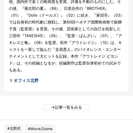
他、国内外で多くの映画賞を受賞、評価を不動のものにした。そ
の後、『菊次郎の夏』（99）、日英合作の『BROTHER』
（01）、『Dolls（ドールズ）』（02）に続き、『座頭市』（03）
では自身初の時代劇に挑戦し、第60回ベネチア国際映画祭で銀獅
子賞（監督賞）を受賞。その後、芸術家としての自己を投影した
三部作『TAKESHIS'』（05）、『監督・ばんざい』（07）、『ア
キレスと亀』（08）を監督。前作『アウトレイジ』（10）は、キ
ャストを一新して臨んだ「全員悪人」のバイオレンス・エンター
テイメントとして大ヒットを記録。本作『アウトレイジ ビヨン
ド』は、その続編となるが、続編製作は監督自身初めての試みで
もある。
オフィス北野
記事一覧をみる
#北野武
#Movie,Drama