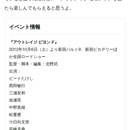
たら楽しんでもらえると思うよ。
イベント情報
『アウトレイジ ビヨンド』
2012年10月6日（土）より新宿バルト9、新宿ピカデリーほ
か全国ロードショー
監督・脚本・編集：北野武
出演：
ビートたけし
西田敏行
三浦友和
加瀬亮
中野英雄
松重豊
小日向文世
高橋克典