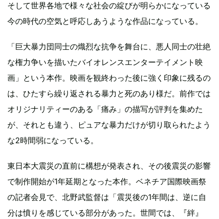
そして世界各地で様々な社会の綻びが明らかになっている
今の時代の空気と呼応しあうような作品になっている。
「巨大暴力団同士の熾烈な抗争を舞台に、悪人同士の壮絶
な権力争いを描いたバイオレンスエンターテイメント映
画」という本作。映画を観終わった後に強く印象に残るの
は、ひたすら繰り返される暴力と死のあり様だ。前作では
オリジナリティーのある「痛み」の描写が評判を集めた
が、それとも違う、ピュアな暴力だけが切り取られたよう
な2時間弱になっている。
東日本大震災の直前に構想が発表され、その後震災の影響
で制作開始が1年延期となった本作。ベネチア国際映画祭
の記者会見で、北野武監督は「震災後の1年間は、逆に自
分は憤りを感じている部分があった。世間では、『絆』