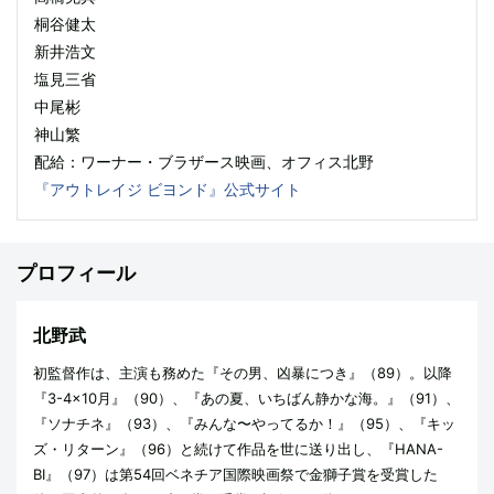
桐谷健太
新井浩文
塩見三省
中尾彬
神山繁
配給：ワーナー・ブラザース映画、オフィス北野
『アウトレイジ ビヨンド』公式サイト
プロフィール
北野武
初監督作は、主演も務めた『その男、凶暴につき』（89）。以降
『3-4×10月』（90）、『あの夏、いちばん静かな海。』（91）、
『ソナチネ』（93）、『みんな〜やってるか！』（95）、『キッ
ズ・リターン』（96）と続けて作品を世に送り出し、『HANA-
BI』（97）は第54回ベネチア国際映画祭で金獅子賞を受賞した