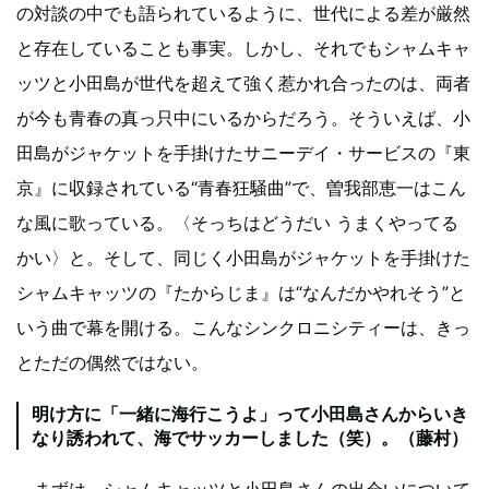
の対談の中でも語られているように、世代による差が厳然
と存在していることも事実。しかし、それでもシャムキャ
ッツと小田島が世代を超えて強く惹かれ合ったのは、両者
が今も青春の真っ只中にいるからだろう。そういえば、小
田島がジャケットを手掛けたサニーデイ・サービスの『東
京』に収録されている“青春狂騒曲”で、曽我部恵一はこん
な風に歌っている。〈そっちはどうだい うまくやってる
かい〉と。そして、同じく小田島がジャケットを手掛けた
シャムキャッツの『たからじま』は“なんだかやれそう”と
いう曲で幕を開ける。こんなシンクロニシティーは、きっ
とただの偶然ではない。
明け方に「一緒に海行こうよ」って小田島さんからいき
なり誘われて、海でサッカーしました（笑）。（藤村）
―まずは、シャムキャッツと小田島さんの出会いについて