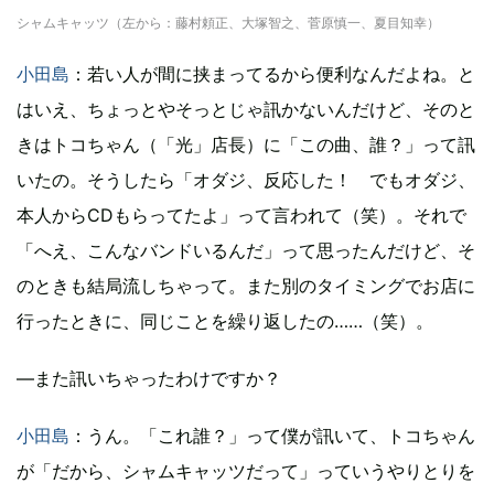
シャムキャッツ（左から：藤村頼正、大塚智之、菅原慎一、夏目知幸）
小田島
：若い人が間に挟まってるから便利なんだよね。と
はいえ、ちょっとやそっとじゃ訊かないんだけど、そのと
きはトコちゃん（「光」店長）に「この曲、誰？」って訊
いたの。そうしたら「オダジ、反応した！ でもオダジ、
本人からCDもらってたよ」って言われて（笑）。それで
「へえ、こんなバンドいるんだ」って思ったんだけど、そ
のときも結局流しちゃって。また別のタイミングでお店に
行ったときに、同じことを繰り返したの……（笑）。
―また訊いちゃったわけですか？
小田島
：うん。「これ誰？」って僕が訊いて、トコちゃん
が「だから、シャムキャッツだって」っていうやりとりを