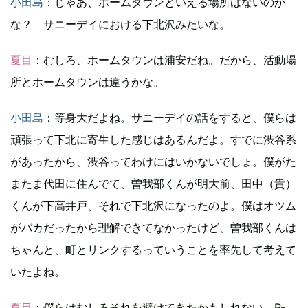
小田島
：じゃあ、ホームタウンといえる場所はないのか
な？ サニーデイにおける下北沢みたいな。
夏目
：むしろ、ホームタウンは浦安だね。だから、活動場
所とホームタウンは違うかな。
小田島
：等身大だよね。サニーデイの話をすると、僕らは
頑張って下北に寄生した感じはあるんだよ。すでに渋谷系
があったから、渋谷ってわけにはいかないでしょ。僕がた
またま代田に住んでて、曽我部くんが明大前、田中（貴）
くんが下高井戸、それで下北沢になったのよ。僕はオツム
がバカだったから理解できてなかったけど、曽我部くんは
ちゃんと、町とリンクするっていうことを率先して考えて
いたよね。
夏目
：僕らはむしろそれを避けてきたかもしれない。P-