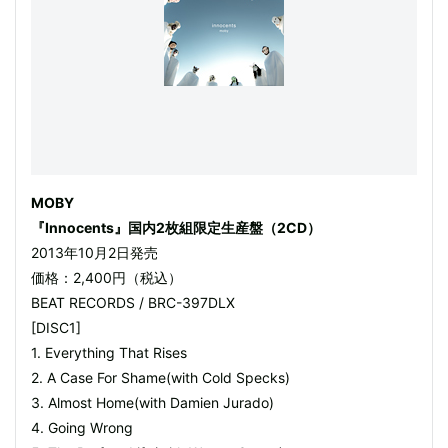
MOBY
『Innocents』国内2枚組限定生産盤（2CD）
2013年10月2日発売
価格：2,400円（税込）
BEAT RECORDS / BRC-397DLX
[DISC1]
1. Everything That Rises
2. A Case For Shame(with Cold Specks)
3. Almost Home(with Damien Jurado)
4. Going Wrong