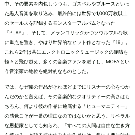
中、その要素を内包しつつも、ゴスペルやブルースといっ
た黒人音楽を取り込み、最終的には世界で1,000万枚以上
のセールスを記録するモンスターアルバムとなった
『PLAY』。そして、メランコリックかつソウルフルな歌
に重点を置き、やはり世界的なヒット作となった『18』。
これら2作は共にエレクトロニックミュージックの範疇を
軽々と飛び越え、多くの音楽ファンを魅了し、MOBYとい
う音楽家の地位を絶対的なものとした。
では、なぜ彼の作品がそれほどまでにリスナーの心をつか
んだのかと言えば、その音楽的なクオリティーの高さはも
ちろん、何より彼の作品に通底する「ヒューマニティー」
の感覚こそが一番の理由なのではないかと思う。リベラル
な思想家としても知られ、「すべての人間は自由な生き方
を選べる」と語る彼の生み出す作品には、常に人間に対す