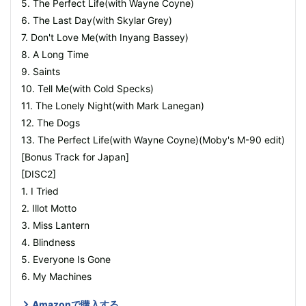
5. The Perfect Life(with Wayne Coyne)
6. The Last Day(with Skylar Grey)
7. Don't Love Me(with Inyang Bassey)
8. A Long Time
9. Saints
10. Tell Me(with Cold Specks)
11. The Lonely Night(with Mark Lanegan)
12. The Dogs
13. The Perfect Life(with Wayne Coyne)(Moby's M-90 edit)
[Bonus Track for Japan]
[DISC2]
1. I Tried
2. Illot Motto
3. Miss Lantern
4. Blindness
5. Everyone Is Gone
6. My Machines
Amazonで購入する