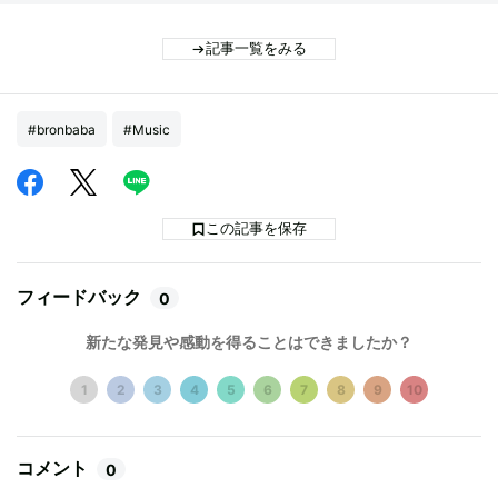
記事一覧をみる
#bronbaba
#Music
この記事を保存
フィードバック
0
新たな発見や感動を得ることはできましたか？
1
2
3
4
5
6
7
8
9
10
コメント
0