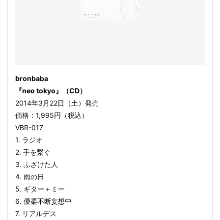
bronbaba
『neo tokyo』（CD）
2014年3月22日（土）発売
価格：1,995円（税込）
VBR-017
1. ラジオ
2. 手を繋ぐ
3. ふざけた人
4. 雨の日
5. ギター＋ミー
6. 優柔不断妄想中
7. リアルデス