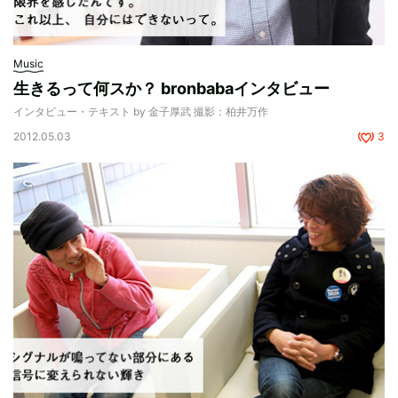
Music
生きるって何スか？ bronbabaインタビュー
インタビュー・テキスト by 金子厚武 撮影：柏井万作
2012.05.03
3