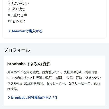
8. ただ淋しい
9. 深く沈む
10. 重なる声
11. 音を歩く
Amazonで購入する
プロフィール
bronbaba（ぶろんばば）
周りのゴミを集め結成。西方龍(vo/g)、丸山大裕(b)、 鳥羽信吾
(dr) 独自の視点と世界観で酩酊、 就職、 失踪、泥酔、休止などパ
ワフルな音 楽活動を展開。もっともクールなスリーピース。変わ
れ世界。
bronbaba HP[魔法のiらんど]