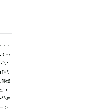
ンド・
ちゃっ
せてい
新作ミ
性俳優
ピュ
を発表
ーシ