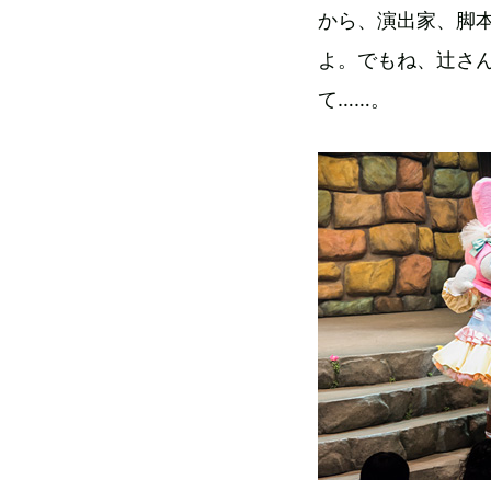
から、演出家、脚
よ。でもね、辻さ
て……。