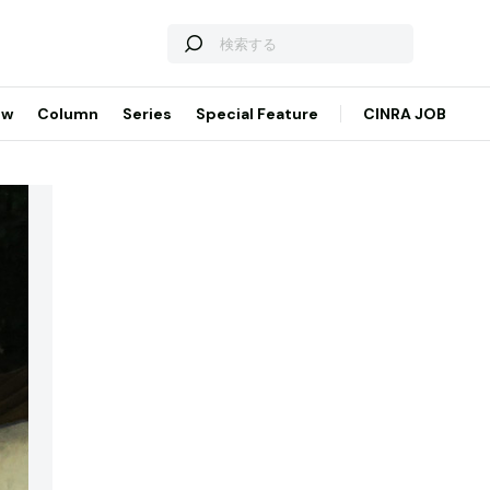
ew
Column
Series
Special Feature
CINRA JOB