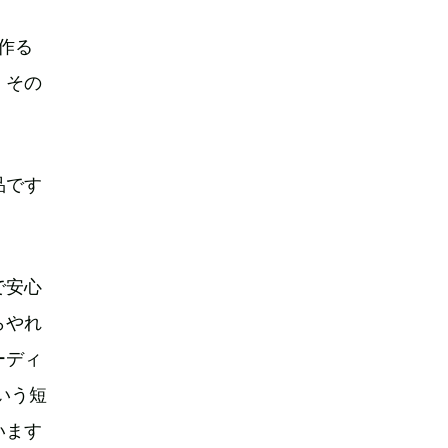
作る
、その
品です
で安心
らやれ
ーディ
いう短
います