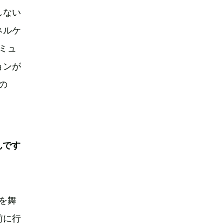
しない
ネルケ
ミュ
ョンが
の
んです
を舞
前に行