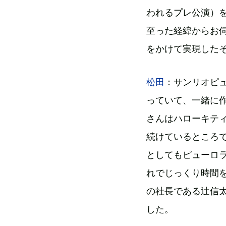
われるプレ公演）
至った経緯からお
をかけて実現した
松田
：サンリオピ
っていて、一緒に
さんはハローキテ
続けているところ
としてもピューロ
れでじっくり時間
の社長である辻信
した。