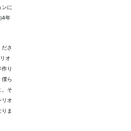
ョンに
約4年
くださ
ンリオ
年作り
。僕ら
よ。そ
ンリオ
なりま