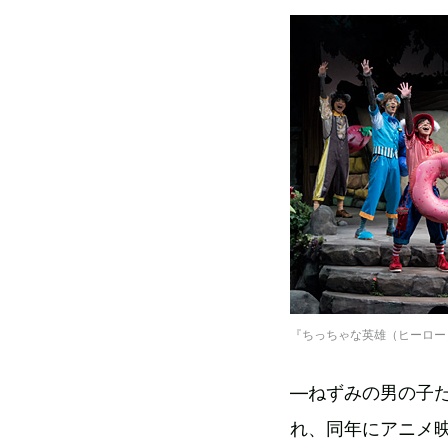
『ちっちゃな英雄（ヒーロー）』 ©2
―ねずみの男の子た
れ、同年にアニメ