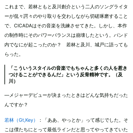
これまで、若林ともと及川創介という二人のソングライタ
ーが侃々諤々のやり取りを交わしながら切磋琢磨すること
で、CICADAはその音楽を洗練させてきた。しかし、本作
の制作時にそのパワーバランスは崩壊したという。バンド
内でなにが起こったのか？ 若林と及川、城戸に語っても
らった。
「こういうスタイルの音楽でもちゃんと多くの人を惹き
つけることができるんだ」という反骨精神です。（及
川）
―メジャーデビューが決まったときはどんな気持ちだった
んですか？
若林（Gt,Key）
：「ああ、やっとか」って感じでした。そ
こは僕たちにとって最低ラインだと思ってやってきていた