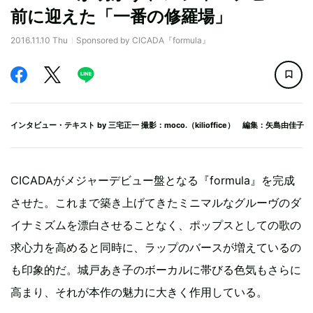
前に迎えた「一番の修羅場」
2016.11.10 Thu
Sponsored by CICADA『formula』
インタビュー・テキスト by
三宅正一
撮影：moco.（kilioffice） 編集：矢島由佳子
CICADAがメジャーデビュー盤となる『formula』を完成
させた。これまで築き上げてきたミニマルなグルーヴのダ
イナミズムを漂白させることなく、ポップスとしての歌の
求心力を高めると同時に、ラップのバースが増えているの
も印象的だ。城戸あき子のボーカルに帯びる色気もさらに
高まり、それが本作の魅力に大きく作用している。