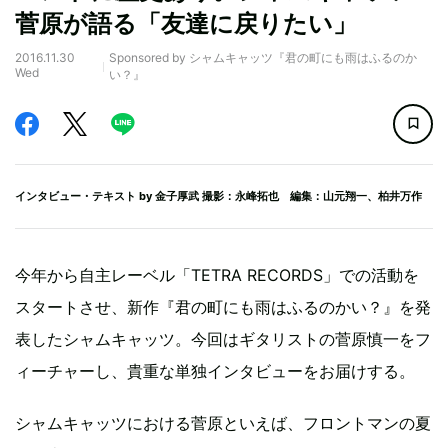
菅原が語る「友達に戻りたい」
2016.11.30
Sponsored by シャムキャッツ『君の町にも雨はふるのか
Wed
い？』
インタビュー・テキスト by
金子厚武
撮影：永峰拓也 編集：山元翔一、柏井万作
今年から自主レーベル「TETRA RECORDS」での活動を
スタートさせ、新作『君の町にも雨はふるのかい？』を発
表したシャムキャッツ。今回はギタリストの菅原慎一をフ
ィーチャーし、貴重な単独インタビューをお届けする。
シャムキャッツにおける菅原といえば、フロントマンの夏