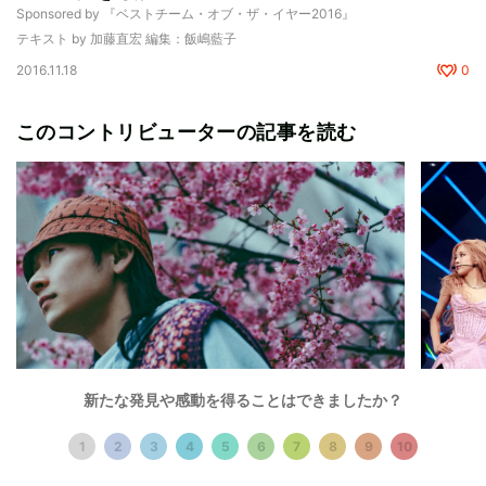
Sponsored by 『ベストチーム・オブ・ザ・イヤー2016』
テキスト by 加藤直宏 編集：飯嶋藍子
2016.11.18
0
このコントリビューターの記事を読む
新たな発見や感動を得ることはできましたか？
Music
Music
1
2
3
4
5
6
7
8
9
10
SHOW-GOが新曲に込めた気仙沼への思い
BLAC