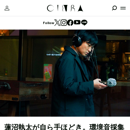
Follow
蓮沼執太が自ら手ほどき。環境音採集