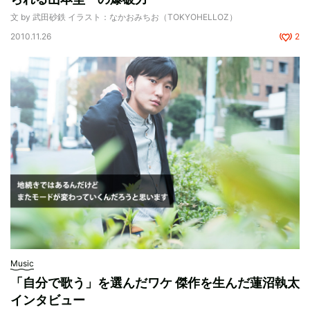
文 by 武田砂鉄 イラスト：なかおみちお（TOKYOHELLOZ）
2010.11.26
2
Music
「自分で歌う」を選んだワケ 傑作を生んだ蓮沼執太
インタビュー