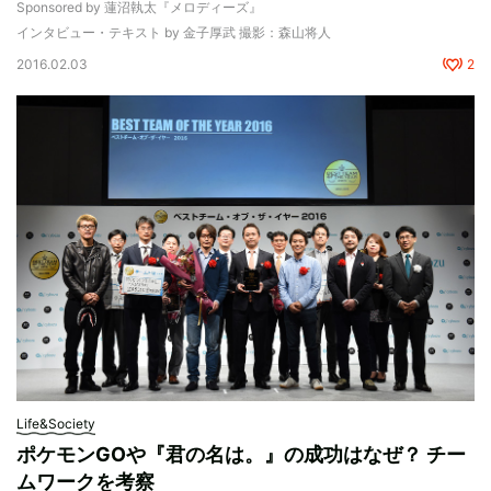
Sponsored by 蓮沼執太『メロディーズ』
インタビュー・テキスト by 金子厚武 撮影：森山将人
2016.02.03
2
Life&Society
ポケモンGOや『君の名は。』の成功はなぜ？ チー
ムワークを考察