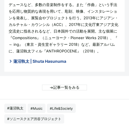
デュースなど、多数の音楽制作をする。また「作曲」という手法
を応用し物質的な表現を用いて、彫刻、映像、インスタレーショ
ンを発表し、展覧会やプロジェクトを行う。2013年にアジアン・
カルチャル・カウンシル（ACC）、2017年に文化庁東アジア文化
交流史に指名されるなど、日本国外での活動を展開。主な個展に
『Compositions』（ニューヨーク・Pioneer Works 2018）、『
～ ing』（東京・資生堂ギャラリー 2018）など。最新アルバム
に、蓮沼執太フィル『ANTHROPOCENE』（2018）。
蓮沼執太 | Shuta Hasunuma
記事一覧をみる
#蓮沼執太
#Music
#Life&Society
#ソニースクエア渋谷プロジェクト