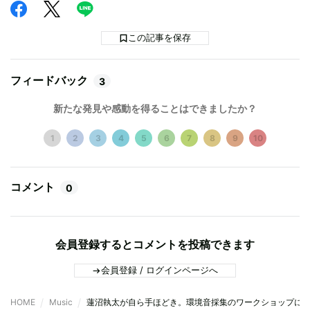
この記事を保存
フィードバック
3
新たな発見や感動を得ることはできましたか？
1
2
3
4
5
6
7
8
9
10
コメント
0
会員登録するとコメントを投稿できます
会員登録 / ログインページへ
HOME
Music
蓮沼執太が自ら手ほどき。環境音採集のワークショップに