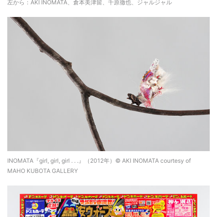
左から：AKI INOMATA、倉本美津留、千原徹也、ジャルジャル
INOMATA『girl, girl, girl . . .』（2012年）© AKI INOMATA courtesy of
MAHO KUBOTA GALLERY