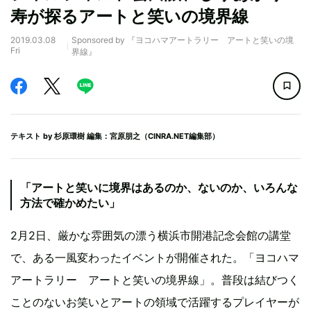
寿が探るアートと笑いの境界線
2019.03.08
Sponsored by 『ヨコハマアートラリー アートと笑いの境
Fri
界線』
テキスト by
杉原環樹
編集：宮原朋之（CINRA.NET編集部）
「アートと笑いに境界はあるのか、ないのか、いろんな
方法で確かめたい」
2月2日、厳かな雰囲気の漂う横浜市開港記念会館の講堂
で、ある一風変わったイベントが開催された。「ヨコハマ
アートラリー アートと笑いの境界線」。普段は結びつく
ことのないお笑いとアートの領域で活躍するプレイヤーが