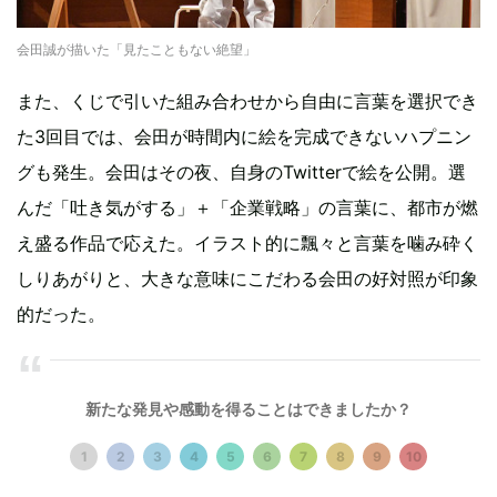
会田誠が描いた「見たこともない絶望」
また、くじで引いた組み合わせから自由に言葉を選択でき
た3回目では、会田が時間内に絵を完成できないハプニン
グも発生。会田はその夜、自身のTwitterで絵を公開。選
んだ「吐き気がする」＋「企業戦略」の言葉に、都市が燃
え盛る作品で応えた。イラスト的に飄々と言葉を噛み砕く
しりあがりと、大きな意味にこだわる会田の好対照が印象
的だった。
新たな発見や感動を得ることはできましたか？
1
2
3
4
5
6
7
8
9
10