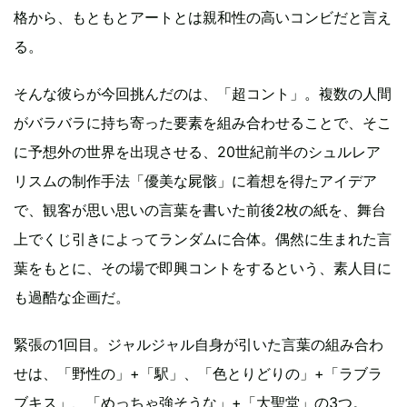
格から、もともとアートとは親和性の高いコンビだと言え
る。
そんな彼らが今回挑んだのは、「超コント」。複数の人間
がバラバラに持ち寄った要素を組み合わせることで、そこ
に予想外の世界を出現させる、20世紀前半のシュルレア
リスムの制作手法「優美な屍骸」に着想を得たアイデア
で、観客が思い思いの言葉を書いた前後2枚の紙を、舞台
上でくじ引きによってランダムに合体。偶然に生まれた言
葉をもとに、その場で即興コントをするという、素人目に
も過酷な企画だ。
緊張の1回目。ジャルジャル自身が引いた言葉の組み合わ
せは、「野性の」+「駅」、「色とりどりの」+「ラブラ
ブキス」、「めっちゃ強そうな」+「大聖堂」の3つ。