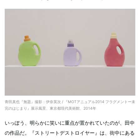
青田真也『無題』撮影：伊奈英次 / 『MOTアニュアル2014 フラグメントー未
完のはじまり』展示風景、東京都現代美術館、2014年
いっぽう、明らかに笑いに重点が置かれていたのが、田中
の作品だ。『ストリートデストロイヤー』は、街中にある