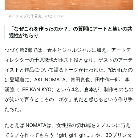
「ネイティブな牛若丸」のヒトコマ
「なぜこれを作ったのか？」の質問にアートと笑いの共
通性がちらり
つづく第2部では、倉本とジャルジャルに加え、アートデ
ィレクターの千原徹也がホスト役となり、ゲストのアーテ
ィストと作品について語るトークが行われた。招かれたの
は登場順に、AKI INOMATA、青田真也、田中偉一郎、李
漢強（LEE KAN KYO）という4名。倉本が、制作そのもの
が笑いで言うところの「ボケ」的だと感じるという作り手
たちだ。
たとえばINOMATAは、女性服の切れ端をミノムシに与え
てミノを作ってもらう『girl, girl, girl…』や、3Dプリンタ