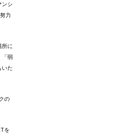
マンシ
の努力
場所に
、「弱
もいた
クの
Tを