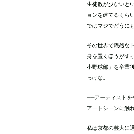
生徒数が少ないと
ョンを建てるくら
ではマジでどうに
その世界で熾烈な
身を置くほうがず
小野球部」を卒業
っけな。
──アーティスト
アートシーンに触
私は京都の芸大に通