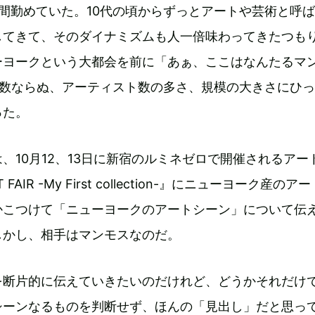
間勤めていた。10代の頃からずっとアートや芸術と呼
してきて、そのダイナミズムも人一倍味わってきたつも
ーヨークという大都会を前に「あぁ、ここはなんたるマ
徒数ならぬ、アーティスト数の多さ、規模の大きさにひ
った。
、10月12、13日に新宿のルミネゼロで開催されるアー
 FAIR -My First collection-』にニューヨーク産の
かこつけて「ニューヨークのアートシーン」について伝
しかし、相手はマンモスなのだ。
を断片的に伝えていきたいのだけれど、どうかそれだけ
シーンなるものを判断せず、ほんの「見出し」だと思っ