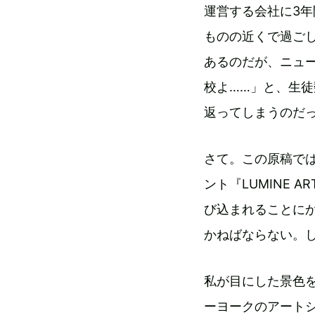
運営する会社に3年
ものの近くで過ご
あるのだが、ニュ
校よ……」と、生
返ってしまうのだ
さて。この原稿では
ント『LUMINE ART
び込まれることに
かねばならない。
私が目にした景色
ーヨークのアート