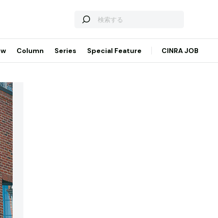
ew
Column
Series
Special Feature
CINRA JOB