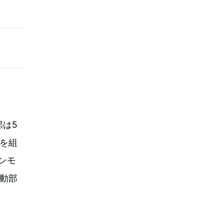
は5
を組
ンモ
動部
。