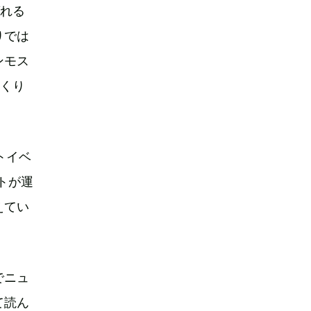
ばれる
りでは
ンモス
っくり
トイベ
アートが運
えてい
でニュ
て読ん