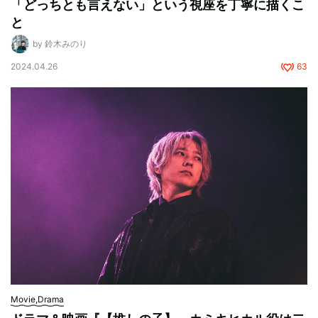
「どっちとも言えない」という視座を丁寧に描くこ
と
by 鈴木みのり
2024.04.26
63
Movie,Drama