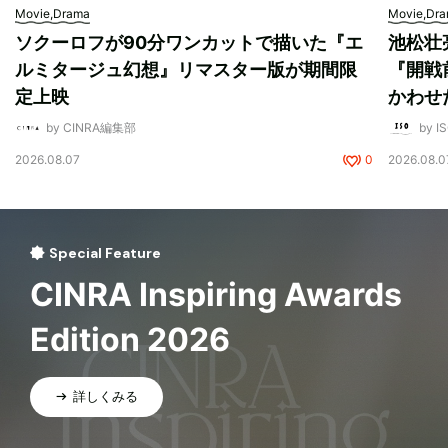
Movie,Drama
Movie,Dr
ソクーロフが90分ワンカットで描いた『エ
池松壮
ルミタージュ幻想』リマスター版が期間限
『開戦
定上映
かわせ
by CINRA編集部
by I
2026.08.07
0
2026.08.0
Special Feature
CINRA Inspiring Awards
Edition 2026
詳しくみる