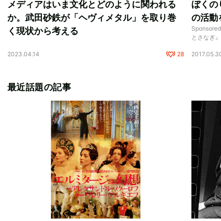
メディアはいま文化とどのように関われる
ぼくの
か。武田砂鉄が「ヘヴィメタル」を取り巻
の活動
Sponsor
く現状から考える
とさなぎ
2023.04.14
28
2017.05.3
最近話題の記事