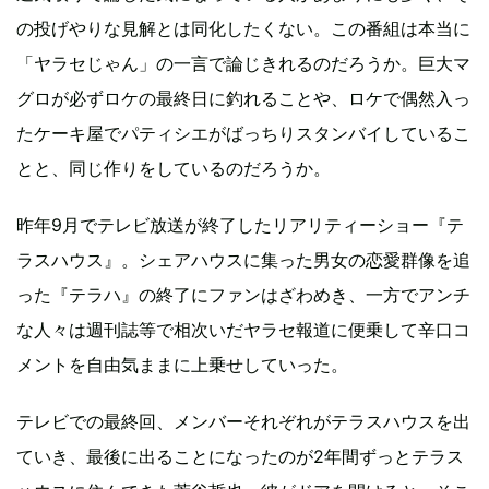
の投げやりな見解とは同化したくない。この番組は本当に
「ヤラセじゃん」の一言で論じきれるのだろうか。巨大マ
グロが必ずロケの最終日に釣れることや、ロケで偶然入っ
たケーキ屋でパティシエがばっちりスタンバイしているこ
とと、同じ作りをしているのだろうか。
昨年9月でテレビ放送が終了したリアリティーショー『テ
ラスハウス』。シェアハウスに集った男女の恋愛群像を追
った『テラハ』の終了にファンはざわめき、一方でアンチ
な人々は週刊誌等で相次いだヤラセ報道に便乗して辛口コ
メントを自由気ままに上乗せしていった。
テレビでの最終回、メンバーそれぞれがテラスハウスを出
ていき、最後に出ることになったのが2年間ずっとテラス