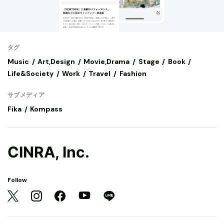
タグ
Music
Art,Design
Movie,Drama
Stage
Book
Life&Society
Work
Travel
Fashion
サブメディア
Fika
Kompass
CINRA, Inc.
Follow