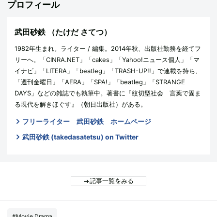
プロフィール
武田砂鉄
（たけだ さてつ）
1982年生まれ。ライター / 編集。2014年秋、出版社勤務を経てフ
リーへ。「CINRA.NET」「cakes」「Yahoo!ニュース個人」「マ
イナビ」「LITERA」「beatleg」「TRASH-UP!!」で連載を持ち、
「週刊金曜日」「AERA」「SPA!」「beatleg」「STRANGE
DAYS」などの雑誌でも執筆中。著書に『紋切型社会 言葉で固ま
る現代を解きほぐす』（朝日出版社）がある。
フリーライター 武田砂鉄 ホームページ
武田砂鉄 (takedasatetsu) on Twitter
記事一覧をみる
#Movie,Drama