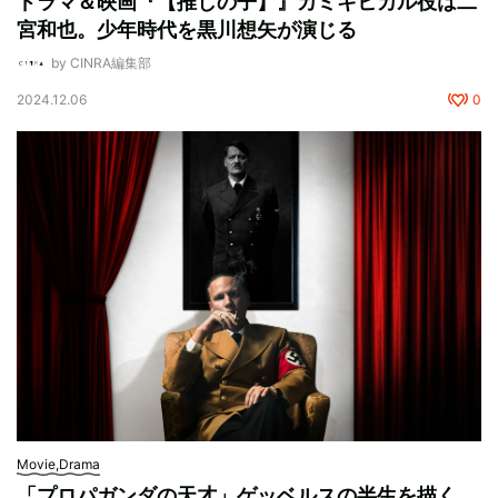
ドラマ＆映画『【推しの子】』カミキヒカル役は二
宮和也。少年時代を黒川想矢が演じる
by CINRA編集部
2024.12.06
0
Movie,Drama
「プロパガンダの天才」ゲッベルスの半生を描く。