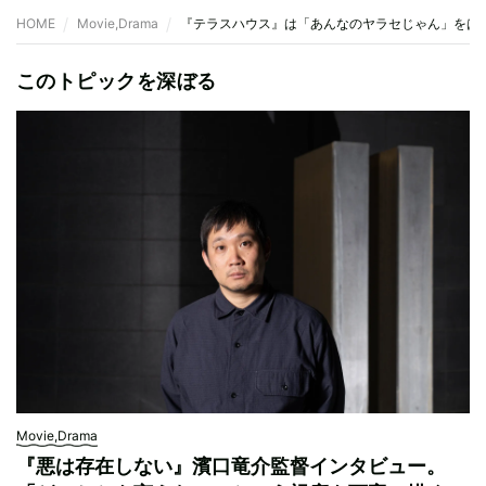
HOME
Movie,Drama
『テラスハウス』は「あんなのヤラセじゃん」をは
このトピックを深ぼる
Movie,Drama
『悪は存在しない』濱口竜介監督インタビュー。