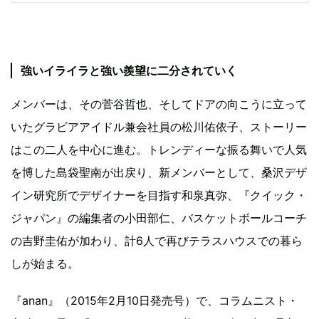
強いイライラと強い羨望に二分されていく
メンバーは、その菅谷哲也、そしてドアの向こうに立って
いたグラビアアイドル兼会社員の松川佑依子、ストーリー
はこの二人を中心に進む。トレンディーな振る舞いで人気
を博した島袋聖南が出戻り、新メンバーとして、桑沢デザ
イン研究所でデザイナーを目指す和泉真弥、『クイック・
ジャパン』の編集者の小田部仁、バスケットボールコーチ
の吉野圭佑が加わり、計6人で再びテラスハウスでの暮ら
しが始まる。
『anan』（2015年2月10日発売号）で、コラムニスト・