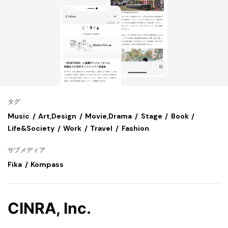
タグ
Music
Art,Design
Movie,Drama
Stage
Book
Life&Society
Work
Travel
Fashion
サブメディア
Fika
Kompass
CINRA, Inc.