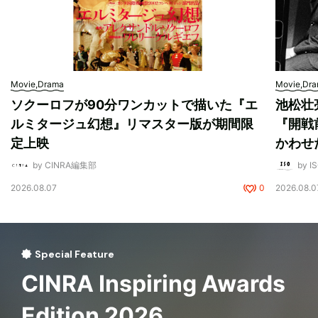
Movie,Drama
Movie,Dr
ソクーロフが90分ワンカットで描いた『エ
池松壮
ルミタージュ幻想』リマスター版が期間限
『開戦
定上映
かわせ
by CINRA編集部
by I
2026.08.07
0
2026.08.0
Special Feature
CINRA Inspiring Awards
Edition 2026