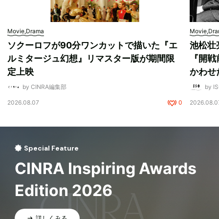
Movie,Drama
Movie,Dr
ソクーロフが90分ワンカットで描いた『エ
池松壮
ルミタージュ幻想』リマスター版が期間限
『開戦
定上映
かわせ
by CINRA編集部
by I
2026.08.07
0
2026.08.0
Special Feature
CINRA Inspiring Awards
Edition 2026
詳しくみる