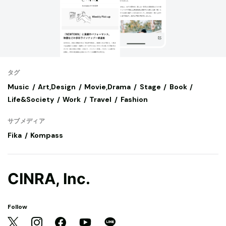
タグ
Music
Art,Design
Movie,Drama
Stage
Book
Life&Society
Work
Travel
Fashion
サブメディア
Fika
Kompass
CINRA, Inc.
Follow