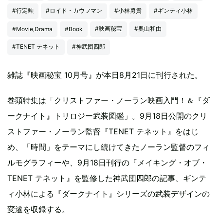
#行定勲
#ロイド・カウフマン
#小林勇貴
#ギンティ小林
#映画秘宝
#奥山和由
#Movie,Drama
#Book
#TENET テネット
#神武団四郎
雑誌『映画秘宝 10月号』が本日8月21日に刊行された。
巻頭特集は「クリストファー・ノーラン映画入門！＆『ダ
ークナイト』トリロジー武装図鑑」。9月18日公開のクリ
ストファー・ノーラン監督『TENET テネット』をはじ
め、「時間」をテーマにし続けてきたノーラン監督のフィ
ルモグラフィーや、9月18日刊行の『メイキング・オブ・
TENET テネット』を監修した神武団四郎の記事、ギンテ
ィ小林による『ダークナイト』シリーズの武装デザインの
変遷を収録する。