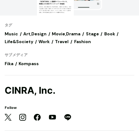
タグ
Music
Art,Design
Movie,Drama
Stage
Book
Life&Society
Work
Travel
Fashion
サブメディア
Fika
Kompass
CINRA, Inc.
Follow