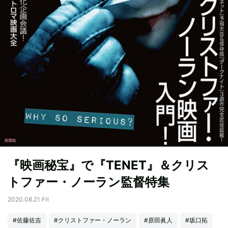
『映画秘宝』で『TENET』＆クリス
トファー・ノーラン監督特集
2020.08.21 Fri
#佐藤佐吉
#クリストファー・ノーラン
#原田眞人
#坂口拓