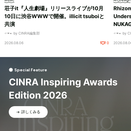
荘子it『人生劇場』リリースライブが10月
Rhizo
10日に渋谷WWWで開催。illicit tsuboiと
Unde
共演
NUK
by CINRA編集部
by 
2026.08.06
0
2026.08.0
Special Feature
CINRA Inspiring Awards
Edition 2026
詳しくみる