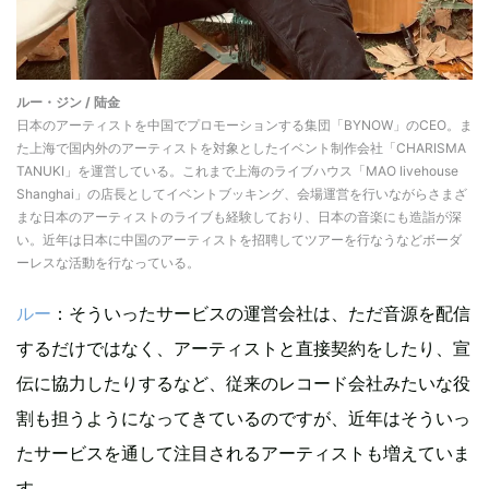
ルー・ジン / 陆金
日本のアーティストを中国でプロモーションする集団「BYNOW」のCEO。ま
た上海で国内外のアーティストを対象としたイベント制作会社「CHARISMA
TANUKI」を運営している。これまで上海のライブハウス「MAO livehouse
Shanghai」の店長としてイベントブッキング、会場運営を行いながらさまざ
まな日本のアーティストのライブも経験しており、日本の音楽にも造詣が深
い。近年は日本に中国のアーティストを招聘してツアーを行なうなどボーダ
ーレスな活動を行なっている。
ルー
：そういったサービスの運営会社は、ただ音源を配信
するだけではなく、アーティストと直接契約をしたり、宣
伝に協力したりするなど、従来のレコード会社みたいな役
割も担うようになってきているのですが、近年はそういっ
たサービスを通して注目されるアーティストも増えていま
す。