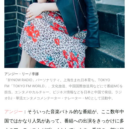
アンジー・リー / 李娜
「BYNOW RADIO」パーソナリティ。上海生まれ日本育ち。TOKYO
FM「TOKYO FM WORLD」、文化放送、中国国際放送局などにて番組MCを
担当。エンタメやカルチャー、ビジネス情報などを日本と中国で発信。ラジ
オDJ・華流エンタメコメンテーター・ナレーター・MCとして活動中。
アンジー
：そういった音楽バトル的な番組が、ここ数年中
国ではかなり人気があって、番組への出演をきっかけに多