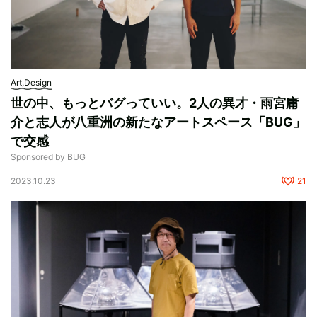
Art,Design
世の中、もっとバグっていい。2人の異才・雨宮庸
介と志人が八重洲の新たなアートスペース「BUG」
で交感
Sponsored by BUG
2023.10.23
21