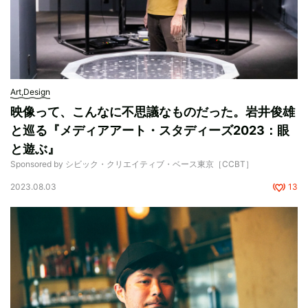
Art,Design
映像って、こんなに不思議なものだった。岩井俊雄
と巡る『メディアアート・スタディーズ2023：眼
と遊ぶ』
Sponsored by シビック・クリエイティブ・ベース東京［CCBT］
2023.08.03
13