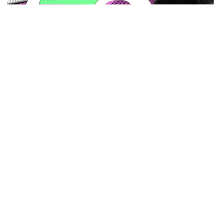
テレ東・上出遼平と語る、はぐれ者が発明や革新を
生むわけ
東京の音楽の新しいパワースポット。東池袋・
KAKULULUを石若駿らと語る