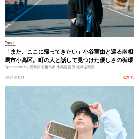
Travel
「また、ここに帰ってきたい」小谷実由と巡る南相
馬市小高区。町の人と話して見つけた優しさの循環
Sponsored by 福島県南相馬市 小高区役所 地域振興課
2024.01.31
15