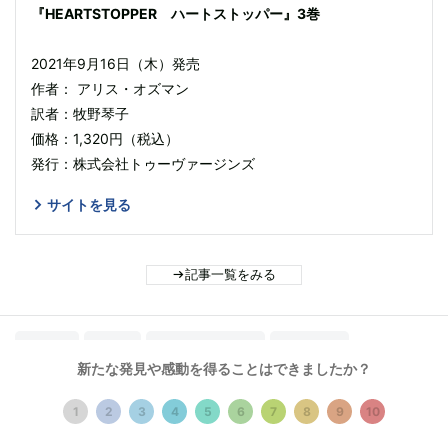
『HEARTSTOPPER ハートストッパー』3巻
2021年9月16日（木）発売
作者： アリス・オズマン
訳者：牧野琴子
価格：1,320円（税込）
発行：株式会社トゥーヴァージンズ
サイトを見る
記事一覧をみる
#Netflix
#Book
#Rina Sawayama
#girl in red
新たな発見や感動を得ることはできましたか？
#HEARTSTOPPER ハートストッパー
#アリス・オズマン
1
2
3
4
5
6
7
8
9
10
#ユーロス・リン
#Movie/Drama
#Baby Queen