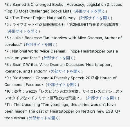
*3：Banned & Challenged Books | Advocacy, Legislation & Issues
“Top 10 Most Challenged Books Lists（
外部サイトを開く
）
*4：The Trevor Project National Survey （
外部サイトを開く
）
*5：ライフネット生命保険株式会社「第2回LGBT当事者の意識調査」
（
外部サイトを開く
）
*6：Julia's Bookcase “An Interview with Alice Oseman, Author of
Loveless”（
外部サイトを開く
）
*7：National World "Alice Oseman: ‘I hope Heartstopper puts a
smile on your face’"（
外部サイトを開く
）
*8：Sean Z Writes “Alice Oseman Discusses 'Heartstopper',
Romance, and Fandom”（
外部サイトを開く
）
*9：Riz Ahmed - Channel4 Diversity Speech 2017 @ House of
Commons | Facebook（
外部サイトを開く
）
*10：参考：wezzy「レズビアン死亡症候群、サイコレズビアン…ステ
レオタイプなマイノリティ描写はなぜ問題？」（
外部サイトを開く
）
*11：The Upcoming “Ten years ago, this series wouldn’t have
been made”: The cast of Heartstopper on Netflix’s new LGBTQ+
teen drama（
外部サイトを開く
）