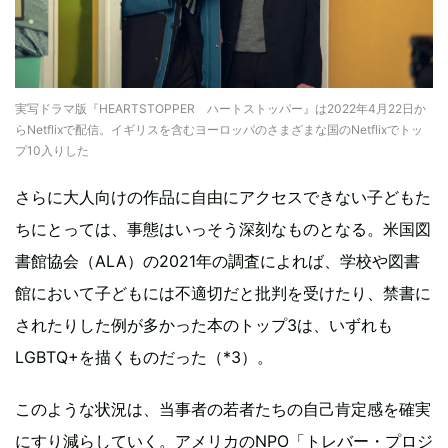
実写ドラマ版『HEARTSTOPPER ハートストッパー』は2022年4月22日か
らNetflixで配信。イギリスを含むヨーロッパのさまざまな国のNetflixでトッ
プ10入りした
さらに大人向けの作品に自由にアクセスできない子どもた
ちにとっては、事態はいっそう深刻なものとなる。米国図
書館協会（ALA）の2021年の調査によれば、学校や図書
館において子どもには不適切だと批判を受けたり、禁書に
されたりした例が多かった本のトップ3は、いずれも
LGBTQ+を描くものだった（*3）。
このような状況は、当事者の若者たちの自己肯定感を確実
にすり減らしていく。アメリカのNPO「トレバー・プロジ