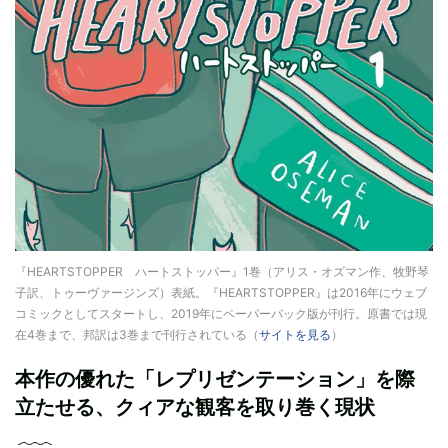
『HEARTSTOPPER ハートストッパー』1巻（アリス・オズマン作、牧野琴
子訳、トゥーヴァージンズ）表紙。『HEARTSTOPPER』は2016年にウェブ
コミックとしてスタートし、2019年にペーパーバック版が刊行。原書では現
在4巻まで、邦訳は3巻まで刊行されている（
サイトを見る
）
本作の優れた「レプリゼンテーション」を際
立たせる、クィアな観客を取り巻く現状