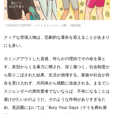
『HEARTSTOPPER ハートストッパー』2巻、3巻表紙
クィアな登場人物は、悲劇的な運命を迎えることがあまり
にも多い。
カミングアウトした直後、何らかの理由でその命を落と
す。差別からくる暴力に晒され、深く傷つく。社会制度か
ら取りこぼされた結果、生活が崩壊する。家族や社会が存
在を受け入れず、共同体から残酷に追放される。まるでシ
スジェンダーの異性愛者でないならば、不幸になることは
避けがたいかのようだ。そのような作例がありすぎるた
め、英語圏においては「Bury Your Gays（ゲイを葬れ展