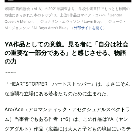
米国図書館協会（ALA）の2021年調査より、学校や図書館でもっとも検閲の
危機にさらされた本のトップ10。上位3作品はマイア・コバベ『Gender
Queer: A Memoir』、ジョナサン・エヴィソン『Lawn Boy』、ジョージ・
M・ジョンソン『All Boys Aren't Blue』（
外部サイトを開く
）
YA作品としての意義。見る者に「自分は社会
の重要な一部分である」と感じさせる、物語
の力
『HEARTSTOPPER ハートストッパー』は、まさにそん
な脆弱な立場にある若者たちのために生まれた。
Aro/Ace（アロマンティック・アセクシュアルスペクトラ
ム）当事者でもある作者（*6）は、この作品はYA（ヤン
グアダルト）作品（広義には大人と子どもの境目にいるテ