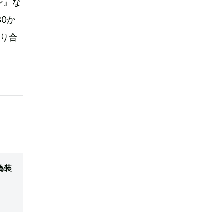
ン』な
0か
語り合
偽装