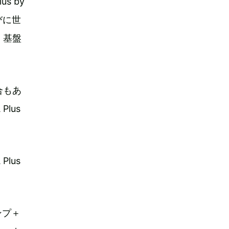
s by
びに世
く基盤
合もあ
lus
lus
ンプ＋