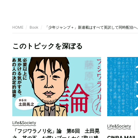
HOME
Book
「少年ジャンプ＋」新連載はすべて英訳して同時配信へ。
このトピックを深ぼる
Life&Society
Life&Society
「フジワラノリ化」論 第6回 土田晃
CINRA MAI
之 其の五 お笑いブームから“取り残