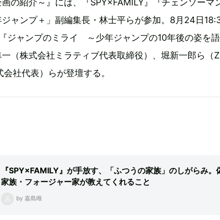
画の紹介～』には、『SPY×FAMILY』『チェンソーマ
ジャンプ＋」副編集長・林士平らが参加。8月24日18:3
『ジャンプのミライ ～少年ジャンプの10年後の姿を
隼一（株式会社ミラティブ代表取締役）、堀新一郎ら（Z
ital株式会社代表）らが登壇する。
『SPY×FAMILY』が手放す、「ふつうの家族」のしがらみ。
家族・フォージャー家が教えてくれること
by 嘉島唯