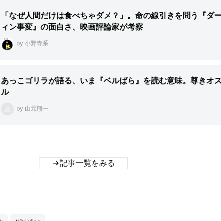
「なぜ人間だけは食べちゃダメ？」。命の線引きを問う『ダ
ィン事変』の面白さ、映画評論家が考察
by 小野寺系
あっこゴリラが語る、いま『ベルばら』を読む意味。尊きオ
ル
by 山元翔一
記事一覧をみる