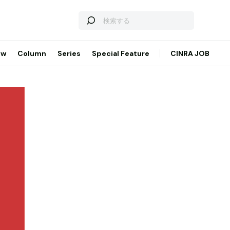
ew
Column
Series
Special Feature
CINRA JOB