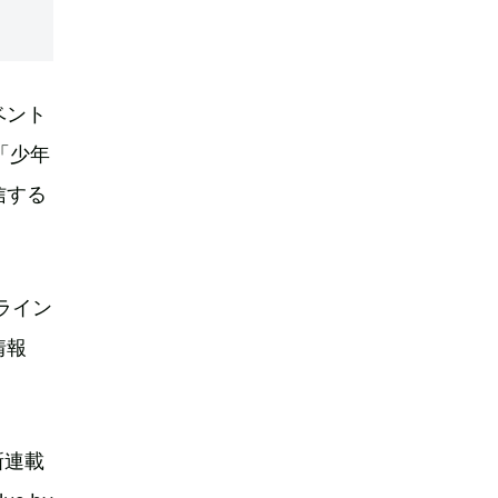
ベント
「少年
信する
ライン
情報
新連載