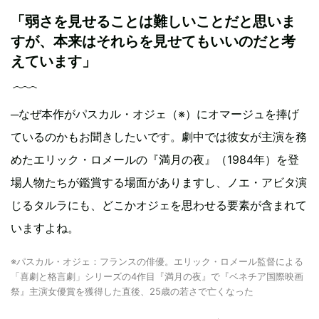
「弱さを見せることは難しいことだと思いま
すが、本来はそれらを見せてもいいのだと考
えています」
─なぜ本作がパスカル・オジェ（※）にオマージュを捧げ
ているのかもお聞きしたいです。劇中では彼女が主演を務
めたエリック・ロメールの『満月の夜』（1984年）を登
場人物たちが鑑賞する場面がありますし、ノエ・アビタ演
じるタルラにも、どこかオジェを思わせる要素が含まれて
いますよね。
※パスカル・オジェ：フランスの俳優。エリック・ロメール監督による
「喜劇と格言劇」シリーズの4作目『満月の夜』で『ベネチア国際映画
祭』主演女優賞を獲得した直後、25歳の若さで亡くなった