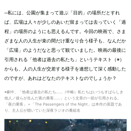
─私には、公園が集まって遊ぶ「目的」の場所だとすれ
ば、広場は人々が少しのあいだ留まっては去っていく「過
程」の場所のようにも思えるんです。今回の映画で、さま
ざまな人の人生が束の間だけ重なり合う様子も、なんだか
「広場」のようだなと思って観ていました。映画の最後に
引用される「他者は過去の私たち」というテキスト（※）
からも、人の人生が交差する様子を連想して深く感動した
のですが、あれはどなたのテキストなのでしょうか？
※劇中、「他者は過去の私たち……（中略）私たちはいつもすばらしき
他人／彼らが生んだ夜の乗客……」という文章の一節が引用される。
「夜の乗客」＝「The Passengers of the Night」は本作の英題であ
り、主人公が聴いていた深夜ラジオの番組名