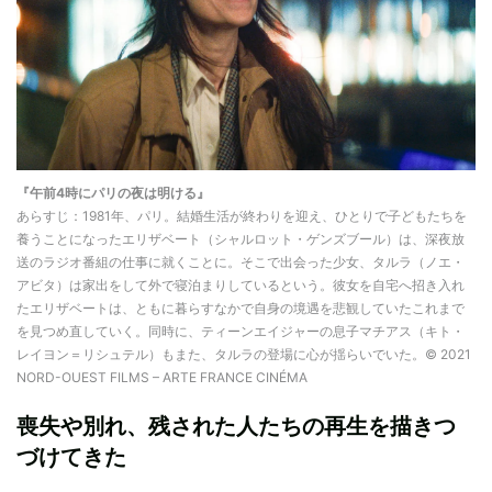
『午前4時にパリの夜は明ける』
あらすじ：1981年、パリ。結婚生活が終わりを迎え、ひとりで子どもたちを
養うことになったエリザベート（シャルロット・ゲンズブール）は、深夜放
送のラジオ番組の仕事に就くことに。そこで出会った少女、タルラ（ノエ・
アビタ）は家出をして外で寝泊まりしているという。彼女を自宅へ招き入れ
たエリザベートは、ともに暮らすなかで自身の境遇を悲観していたこれまで
を見つめ直していく。同時に、ティーンエイジャーの息子マチアス（キト・
レイヨン＝リシュテル）もまた、タルラの登場に心が揺らいでいた。© 2021
NORD-OUEST FILMS – ARTE FRANCE CINÉMA
喪失や別れ、残された人たちの再生を描きつ
づけてきた