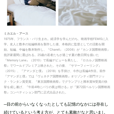
ミカエル・アース
1975年、フランス・パリ生まれ。経済学を学んだのち、映画学校FEMISに入
学。友人と数本の短編映画を製作した後、本格的に監督としての活動を開
始。短編、中編を数本制作し、『Charell』（2006）が『カンヌ国際映画祭』
批評家週間に選ばれる。25歳の若者たちが過ごす夏の数日間を描いた
『Memory Lane』（2010）で長編デビューを果たし、『ロカルノ国際映画
祭』でワールドプレミア上映された。その後、『サマーフィーリング』
（2015）、『アマンダと僕』（2018）を手掛け、今作は長編4作目。前作
『アマンダと僕』では『ヴェネチア国際映画祭』オリゾンティ部門マジッ
ク・ランタン賞受賞、『東京国際映画祭』でグランプリと脚本賞W受賞の快
挙を成し遂げ、『午前4時にパリの夜は明ける』が『第72回ベルリン国際映画
祭』コンペティション部門に正式出品された。
─目の前からいなくなったとしても記憶のなかには存在し
続けているという考え方が、とても素敵だなと思いまし