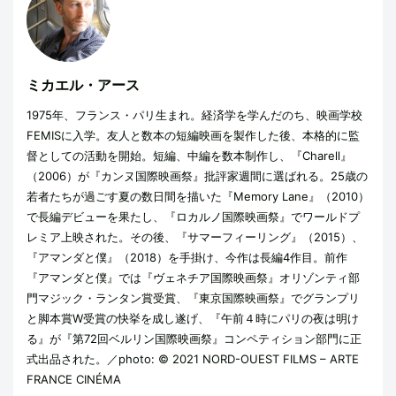
ミカエル・アース
1975年、フランス・パリ生まれ。経済学を学んだのち、映画学校
FEMISに入学。友人と数本の短編映画を製作した後、本格的に監
督としての活動を開始。短編、中編を数本制作し、『Charell』
（2006）が『カンヌ国際映画祭』批評家週間に選ばれる。25歳の
若者たちが過ごす夏の数日間を描いた『Memory Lane』（2010）
で長編デビューを果たし、『ロカルノ国際映画祭』でワールドプ
レミア上映された。その後、『サマーフィーリング』（2015）、
『アマンダと僕』（2018）を手掛け、今作は長編4作目。前作
『アマンダと僕』では『ヴェネチア国際映画祭』オリゾンティ部
門マジック・ランタン賞受賞、『東京国際映画祭』でグランプリ
と脚本賞W受賞の快挙を成し遂げ、『午前４時にパリの夜は明け
る』が『第72回ベルリン国際映画祭』コンペティション部門に正
式出品された。／photo: © 2021 NORD-OUEST FILMS – ARTE
FRANCE CINÉMA