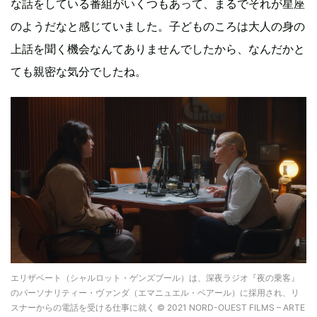
な話をしている番組がいくつもあって、まるでそれが星座
のようだなと感じていました。子どものころは大人の身の
上話を聞く機会なんてありませんでしたから、なんだかと
ても親密な気分でしたね。
エリザベート（シャルロット・ゲンズブール）は、深夜ラジオ『夜の乗客』
のパーソナリティー・ヴァンダ（エマニュエル・ベアール）に採用され、リ
スナーからの電話を受ける仕事に就く © 2021 NORD-OUEST FILMS – ARTE