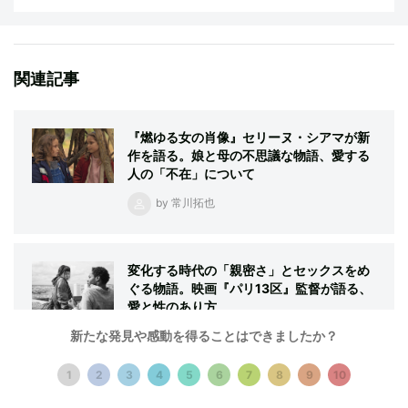
関連記事
『燃ゆる女の肖像』セリーヌ・シアマが新
作を語る。娘と母の不思議な物語、愛する
人の「不在」について
by 常川拓也
変化する時代の「親密さ」とセックスをめ
ぐる物語。映画『パリ13区』監督が語る、
愛と性のあり方
新たな発見や感動を得ることはできましたか？
by 常川拓也
1
2
3
4
5
6
7
8
9
10
記事一覧をみる