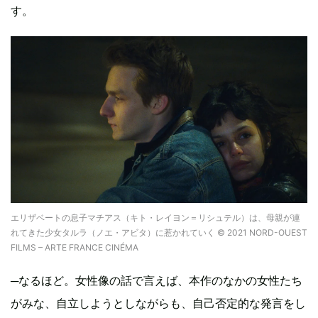
す。
エリザベートの息子マチアス（キト・レイヨン＝リシュテル）は、母親が連
れてきた少女タルラ（ノエ・アビタ）に惹かれていく © 2021 NORD-OUEST
FILMS – ARTE FRANCE CINÉMA
─なるほど。女性像の話で言えば、本作のなかの女性たち
がみな、自立しようとしながらも、自己否定的な発言をし