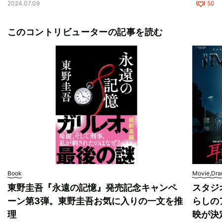
2024.07.09
50
このコントリビューターの記事を読む
Book
Movie,Dr
東野圭吾『永遠の記憶』発売記念キャンペ
スタジ
ーン第3弾。東野圭吾お気に入りの一文を推
らしの
理
映が決