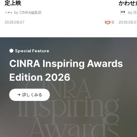
定上映
かわせ
by CINRA編集部
by I
2026.08.07
0
2026.08.0
Special Feature
CINRA Inspiring Awards
Edition 2026
詳しくみる