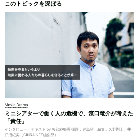
このトピックを深ぼる
Movie,Drama
ミニシアターで働く人の危機で、濱口竜介が考えた
「責任」
インタビュー・テキスト by 矢部紗耶香 撮影：豊島望 編集：久野剛士、井
戸沼紀美（CINRA.NET編集部）