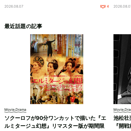
2026.08.07
4
2026.08.0
最近話題の記事
Movie,Drama
Movie,Dr
ソクーロフが90分ワンカットで描いた『エ
池松壮
ルミタージュ幻想』リマスター版が期間限
『開戦