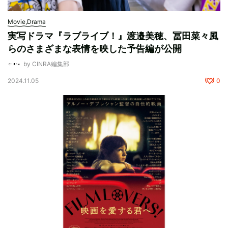
Movie,Drama
実写ドラマ『ラブライブ！』渡邉美穂、冨田菜々風
らのさまざまな表情を映した予告編が公開
by CINRA編集部
2024.11.05
0