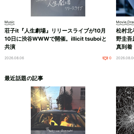
Music
Movie,Dr
荘子it『人生劇場』リリースライブが10月
松村北
10日に渋谷WWWで開催。illicit tsuboiと
野圭吾
共演
真到着
2026.08.06
0
2026.08.0
最近話題の記事