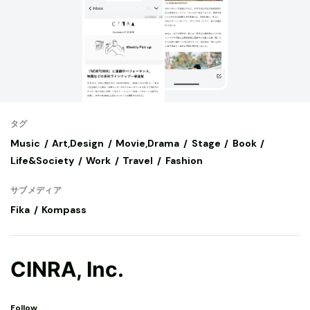
タグ
Music
Art,Design
Movie,Drama
Stage
Book
Life&Society
Work
Travel
Fashion
サブメディア
Fika
Kompass
CINRA, Inc.
Follow