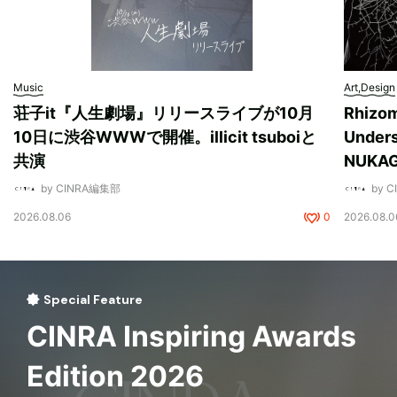
Music
Art,Design
荘子it『人生劇場』リリースライブが10月
Rhizo
10日に渋谷WWWで開催。illicit tsuboiと
Unde
共演
NUK
by CINRA編集部
by 
2026.08.06
0
2026.08.0
Special Feature
CINRA Inspiring Awards
Edition 2026