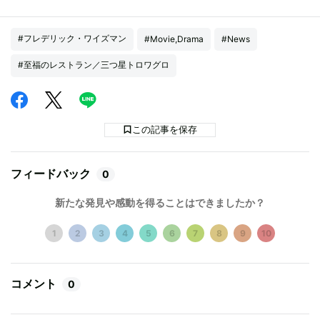
#フレデリック・ワイズマン
#Movie,Drama
#News
#至福のレストラン／​​三つ星トロワグロ
この記事を保存
フィードバック
0
新たな発見や感動を得ることはできましたか？
1
2
3
4
5
6
7
8
9
10
コメント
0