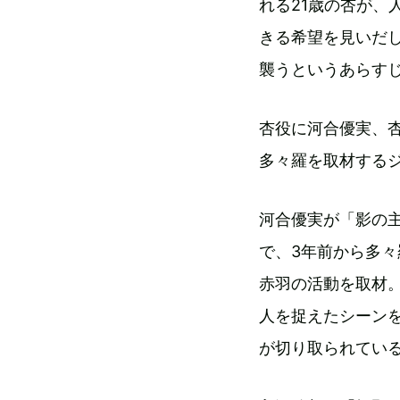
れる21歳の杏が、
きる希望を見いだ
襲うというあらす
杏役に河合優実、
多々羅を取材する
河合優実が「影の
で、3年前から多
赤羽の活動を取材
人を捉えたシーン
が切り取られてい