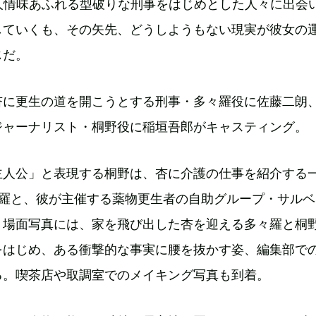
人情味あふれる型破りな刑事をはじめとした人々に出会
していくも、その矢先、どうしようもない現実が彼女の
じだ。
杏に更生の道を開こうとする刑事・多々羅役に佐藤二朗
ジャーナリスト・桐野役に稲垣吾郎がキャスティング
主人公」と表現する桐野は、杏に介護の仕事を紹介する
々羅と、彼が主催する薬物更生者の自助グループ・サルベ
。場面写真には、家を飛び出した杏を迎える多々羅と桐野
をはじめ、ある衝撃的な事実に腰を抜かす姿、編集部で
る。喫茶店や取調室でのメイキング写真も到着。