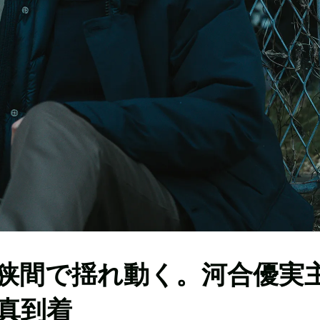
狭間で揺れ動く。河合優実
真到着