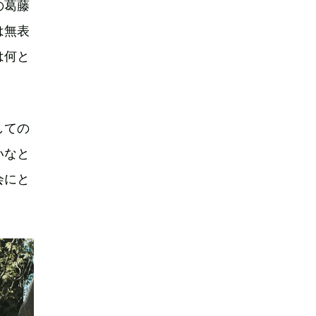
の葛藤
は無表
は何と
しての
いなと
会にと