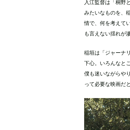
入江監督は「桐野
みたいなものを、
情で、何を考えて
も言えない揺れが
稲垣は「ジャーナ
下心。いろんなと
僕も迷いながらや
って必要な映画だ