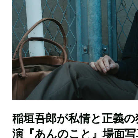
稲垣吾郎が私情と正義の
演『あんのこと』場面写