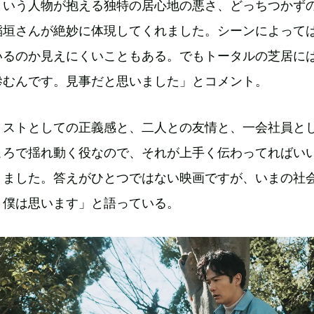
という人物が抱える独特の居心地の悪さ、どっちつかず
稲垣さんが絶妙に体現してくれました。シーンによって
いるのか見えにくいこともある。でもトータルの芝居に
滲むんです。見事だと思いました」とコメント。
リストとしての正義感と、二人との友情と、一会社員と
ころで揺れ動く役なので、それが上手く伝わってればい
りました。答えがひとつではない映画ですが、いまの社
と僕は思います」と語っている。