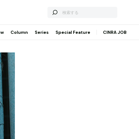
ew
Column
Series
Special Feature
CINRA JOB