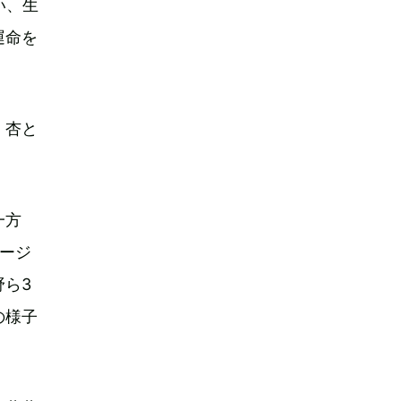
い、生
運命を
、杏と
。
一方
ージ
ら3
の様子