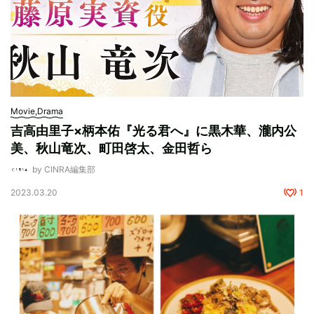
Movie,Drama
吉高由里子×柄本佑『光る君へ』に黒木華、瀧内公
美、秋山竜次、町田啓太、金田哲ら
by CINRA編集部
2023.03.20
1