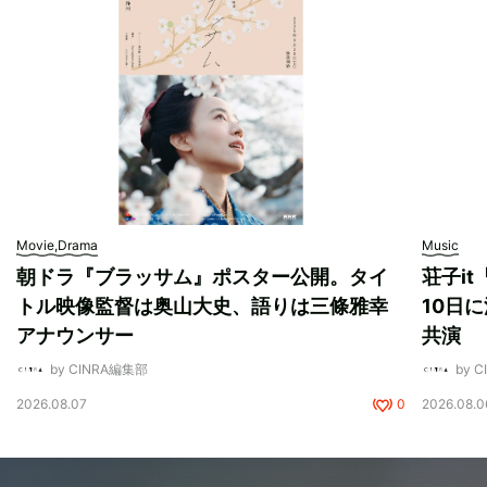
Movie,Drama
Music
朝ドラ『ブラッサム』ポスター公開。タイ
荘子i
トル映像監督は奥山大史、語りは三條雅幸
10日に
アナウンサー
共演
by CINRA編集部
by 
2026.08.07
0
2026.08.0