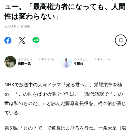
ュー。「最高権力者になっても、人間
性は変わらない」
2024.08.18 Sun
インタビュー・テキスト by
インタビュー・テキスト by
廣田一馬
生田綾
NHKで放送中の大河ドラマ『光る君へ』。栄耀栄華を極
め、「この世をば わが世とぞ思ふ」（現代語訳で「この
世は私のものだ」）と詠んだ藤原道長役を、柄本佑が演じ
ている。
第31回「月の下で」で道長はまひろを尋ね、一条天皇（塩