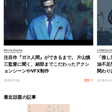
Movie,Drama
Life&Soci
注目作『ガス人間』ができるまで。 片山慎
「推し
三監督に聞く、細部までこだわったアクシ
油不足
ョンシーンやVFX制作
関わり
2026.07.09
17
2026.04.0
最近話題の記事