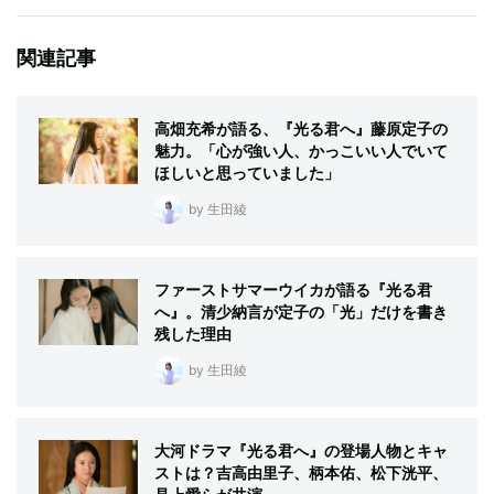
関連記事
高畑充希が語る、『光る君へ』藤原定子の
魅力。「心が強い人、かっこいい人でいて
ほしいと思っていました」
by 生田綾
ファーストサマーウイカが語る『光る君
へ』。清少納言が定子の「光」だけを書き
残した理由
by 生田綾
大河ドラマ『光る君へ』の登場人物とキャ
ストは？吉高由里子、柄本佑、松下洸平、