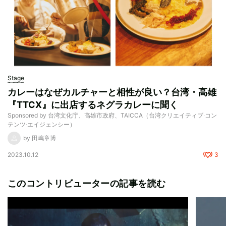
Stage
カレーはなぜカルチャーと相性が良い？台湾・高雄
『TTCX』に出店するネグラカレーに聞く
Sponsored by 台湾文化庁、高雄市政府、TAICCA（台湾クリエイティブ‧コン
テンツ‧エイジェンシー）
by 田嶋章博
2023.10.12
3
このコントリビューターの記事を読む