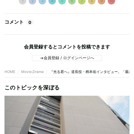
1
2
3
4
5
6
7
8
9
10
コメント
0
会員登録するとコメントを投稿できます
会員登録 / ログインページへ
HOME
Movie,Drama
『光る君へ』道長役・柄本佑インタビュー。「最高
このトピックを深ぼる