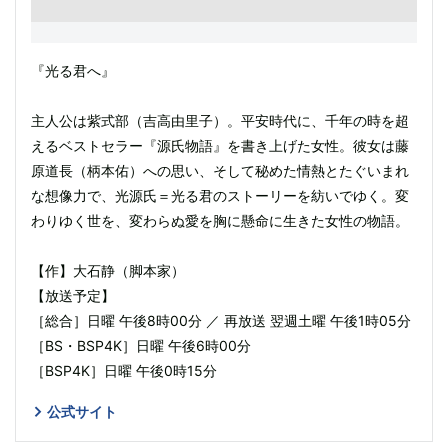
『光る君へ』
主人公は紫式部（吉高由里子）。平安時代に、千年の時を超
えるベストセラー『源氏物語』を書き上げた女性。彼女は藤
原道長（柄本佑）への思い、そして秘めた情熱とたぐいまれ
な想像力で、光源氏＝光る君のストーリーを紡いでゆく。変
わりゆく世を、変わらぬ愛を胸に懸命に生きた女性の物語。
【作】大石静（脚本家）
【放送予定】
［総合］日曜 午後8時00分 ／ 再放送 翌週土曜 午後1時05分
［BS・BSP4K］日曜 午後6時00分
［BSP4K］日曜 午後0時15分
公式サイト