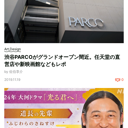
Art,Design
渋谷PARCOがグランドオープン間近。任天堂の直
営店や新映画館などもレポ
by 佐伯享介
2019.11.19
0