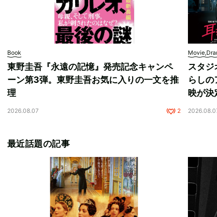
Book
Movie,Dr
東野圭吾『永遠の記憶』発売記念キャンペ
スタジ
ーン第3弾。東野圭吾お気に入りの一文を推
らしの
理
映が決
2026.08.07
2
2026.08.0
最近話題の記事