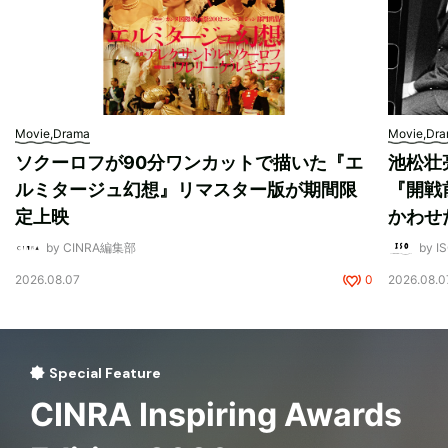
Movie,Drama
Movie,Dr
ソクーロフが90分ワンカットで描いた『エ
池松壮
ルミタージュ幻想』リマスター版が期間限
『開戦
定上映
かわせ
by CINRA編集部
by I
2026.08.07
0
2026.08.0
Special Feature
CINRA Inspiring Awards