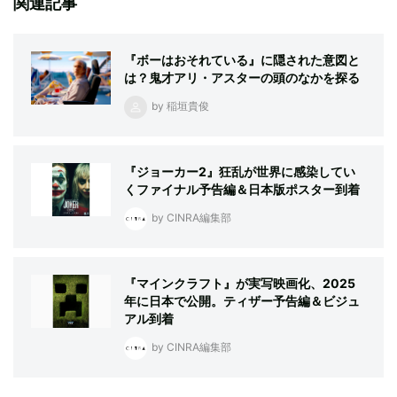
関連記事
『ボーはおそれている』に隠された意図と
は？鬼才アリ・アスターの頭のなかを探る
by 稲垣貴俊
『ジョーカー2』狂乱が世界に感染してい
くファイナル予告編＆日本版ポスター到着
by CINRA編集部
『マインクラフト』が実写映画化、2025
年に日本で公開。ティザー予告編＆ビジュ
アル到着
by CINRA編集部