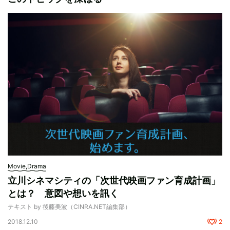
Movie,Drama
立川シネマシティの「次世代映画ファン育成計画」
とは？ 意図や想いを訊く
テキスト by 後藤美波（CINRA.NET編集部）
2018.12.10
2