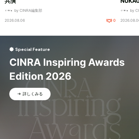
共演
NUK
by CINRA編集部
by 
2026.08.06
0
2026.08.0
Special Feature
CINRA Inspiring Awards
Edition 2026
詳しくみる