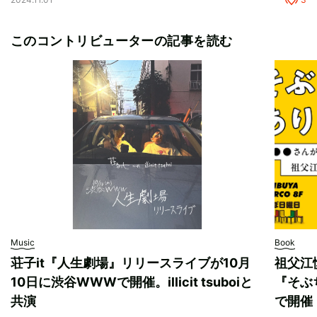
このコントリビューターの記事を読む
Music
Book
荘子it『人生劇場』リリースライブが10月
祖父江
10日に渋谷WWWで開催。illicit tsuboiと
『そぶ
共演
で開催