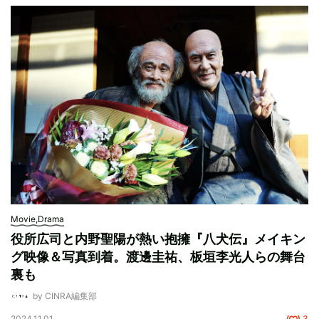
Movie,Drama
役所広司と内野聖陽が熱い抱擁『八犬伝』メイキン
グ映像＆写真到着。渡邊圭祐、板垣李光人らの舞台
裏も
by CINRA編集部
2024.11.01
3