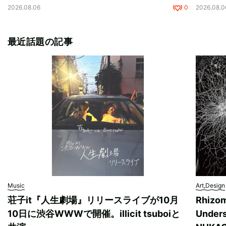
2026.08.06
0
2026.08.0
最近話題の記事
Music
Art,Design
荘子it『人生劇場』リリースライブが10月
Rhizo
10日に渋谷WWWで開催。illicit tsuboiと
Unde