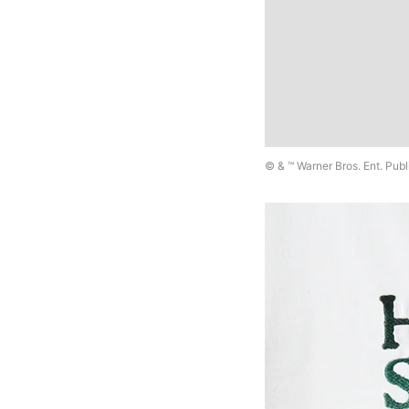
© & ™ Warner Bros. Ent. Publ