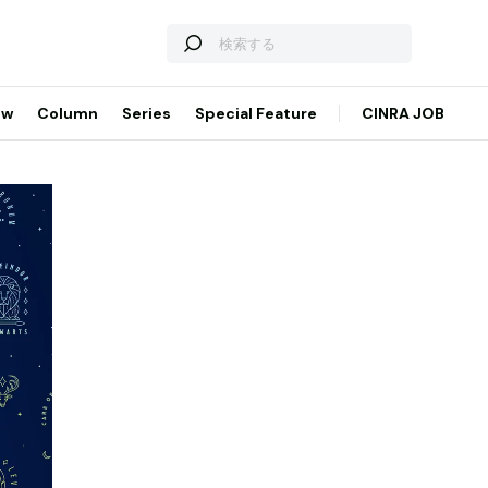
ew
Column
Series
Special Feature
CINRA JOB