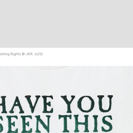
ishing Rights © JKR. (s25)