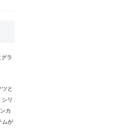
にグラ
クツと
』シリ
プンカ
テムが