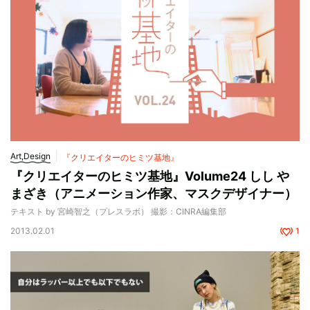
Art,Design
『クリエイターのヒミツ基地』
『クリエイターのヒミツ基地』Volume24 しし や
まざき（アニメーション作家、マスクデザイナー）
テキスト by 宮崎智之（プレスラボ） 撮影：CINRA編集部
2013.02.01
1