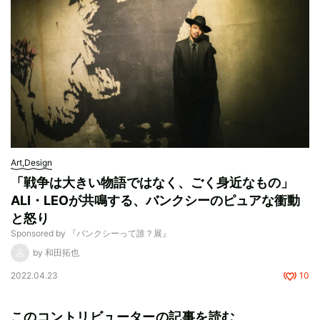
Art,Design
「戦争は大きい物語ではなく、ごく身近なもの」
ALI・LEOが共鳴する、バンクシーのピュアな衝動
と怒り
Sponsored by 『バンクシーって誰？展』
by 和田拓也
2022.04.23
10
このコントリビューターの記事を読む