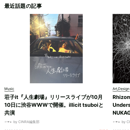
最近話題の記事
Music
Art,Design
荘子it『人生劇場』リリースライブが10月
Rhizo
10日に渋谷WWWで開催。illicit tsuboiと
Unde
共演
NUK
by CINRA編集部
by 