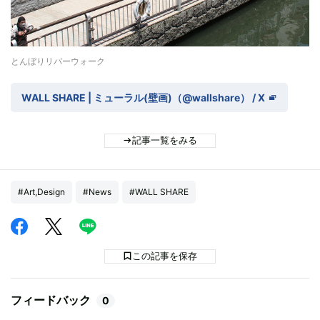
とんぼりリバーウォーク
WALL SHARE | ミューラル(壁画)（@wallshare） / X
記事一覧をみる
#Art,Design
#News
#WALL SHARE
この記事を保存
フィードバック
0