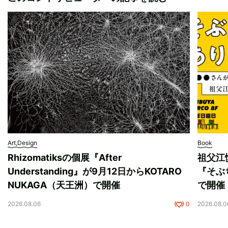
Art,Design
Book
Rhizomatiksの個展『After
祖父江
Understanding』が9月12日からKOTARO
『そぶ
NUKAGA（天王洲）で開催
で開催
2026.08.06
0
2026.08.0