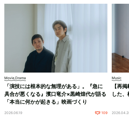
Movie,Drama
Music
「演技には根本的な無理がある」。『急に
【再掲
具合が悪くなる』濱口竜介×黒崎煌代が語る
した、
「本当に何かが起きる」映画づくり
2026.06.19
109
2026.04.2