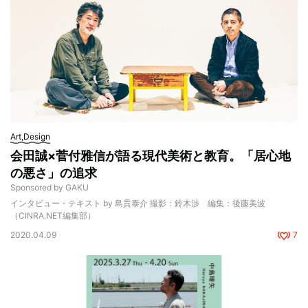
Art,Design
会田誠×菅付雅信が語る現代美術と教育。「居心地
の悪さ」の追求
Sponsored by GAKU
インタビュー・テキスト by 島貫泰介 撮影：鈴木渉 編集：後藤美波
（CINRA.NET編集部）
2020.04.09
7