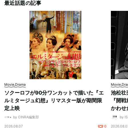
最近話題の記事
Movie,Drama
Movie,Dr
ソクーロフが90分ワンカットで描いた『エ
池松壮
ルミタージュ幻想』リマスター版が期間限
『開戦
定上映
かわせ
by CINRA編集部
by I
2026.08.07
0
2026.08.0