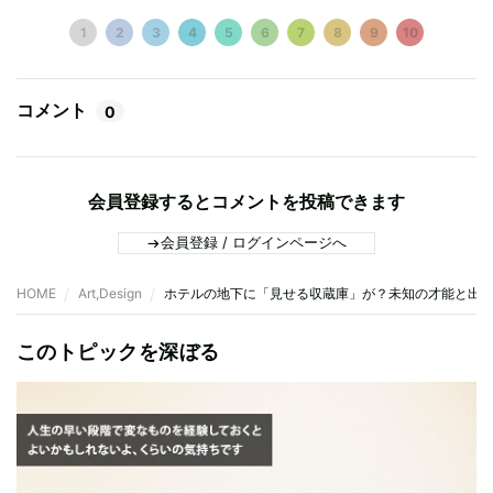
1
2
3
4
5
6
7
8
9
10
コメント
0
会員登録するとコメントを投稿できます
会員登録 / ログインページへ
HOME
Art,Design
ホテルの地下に「見せる収蔵庫」が？未知の才能と出会う
このトピックを深ぼる