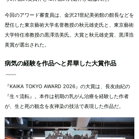
今回のアワード審査員は、金沢21世紀美術館の館長などを
歴任した東京藝術大学名誉教授の秋元雄史氏と、東京藝術
大学特任准教授の黒澤浩美氏。大賞と秋元雄史賞、黒澤浩
美賞が選出された。
病気の経験を作品へと昇華した大賞作品
『KAIKA TOKYO AWARD 2026』の大賞は、長友由紀の
『生々流転』。本作は初期の乳がん治療を経験した作者
が、生と死の観念を友禅染の技法で表現した作品だ。