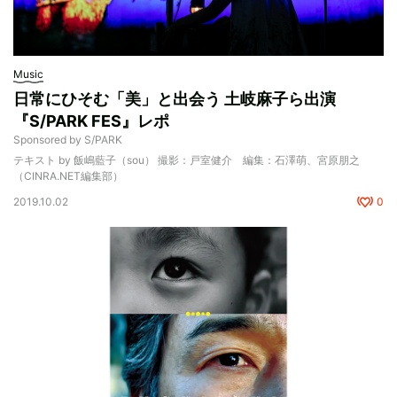
Music
日常にひそむ「美」と出会う 土岐麻子ら出演
『S/PARK FES』レポ
Sponsored by S/PARK
テキスト by 飯嶋藍子（sou） 撮影：戸室健介 編集：石澤萌、宮原朋之
（CINRA.NET編集部）
2019.10.02
0