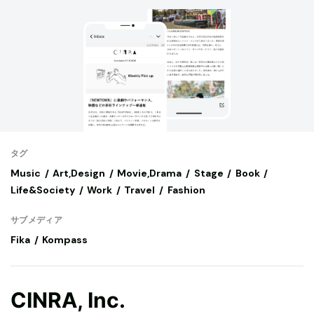
タグ
Music
Art,Design
Movie,Drama
Stage
Book
Life&Society
Work
Travel
Fashion
サブメディア
Fika
Kompass
CINRA, Inc.