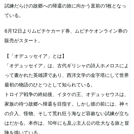
試練だらけの故郷への帰還の旅に向かう直前の1枚となっ
ている。
6月12日よりムビチケカード券、ムビチケオンライン券の
販売がスタート。
【「オデュッセイア」とは】
「オデュッセイア」は、古代ギリシャの詩人ホメロスによ
って書かれた英雄譚であり、西洋文学の金字塔にして世界
最初の物語のひとつとして知られている。
トロイア戦争の終結後、イタケの王、オデュッセウスは、
家族の待つ故郷へ帰還を目指す。しかし彼の前には、神々
の介入、怪物、そして荒れ狂う海など容赦ない試練が立ち
はだかる。本作は、10年にも及ぶ主人公の壮大なる旅と冒
険を描いている。