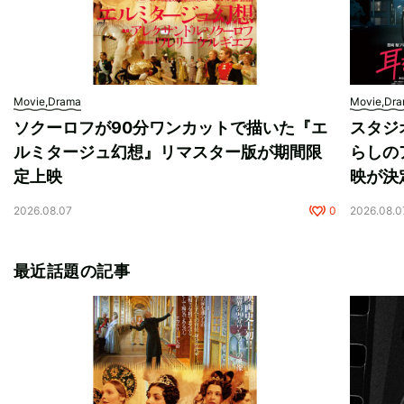
Movie,Drama
Movie,Dr
ソクーロフが90分ワンカットで描いた『エ
スタジ
ルミタージュ幻想』リマスター版が期間限
らしの
定上映
映が決
2026.08.07
0
2026.08.0
最近話題の記事