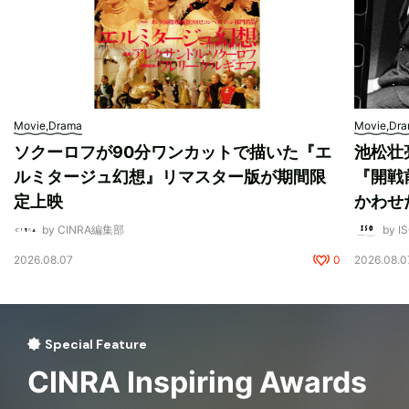
Movie,Drama
Movie,Dr
ソクーロフが90分ワンカットで描いた『エ
池松壮
ルミタージュ幻想』リマスター版が期間限
『開戦
定上映
かわせ
by CINRA編集部
by I
2026.08.07
0
2026.08.0
Special Feature
CINRA Inspiring Awards