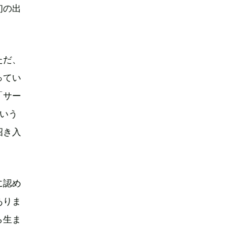
初の出
ただ、
ってい
「サー
いう
招き入
に認め
ありま
ら生ま