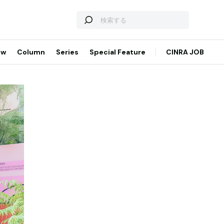
ew
Column
Series
Special Feature
CINRA JOB