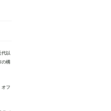
近代以
市の構
、オフ