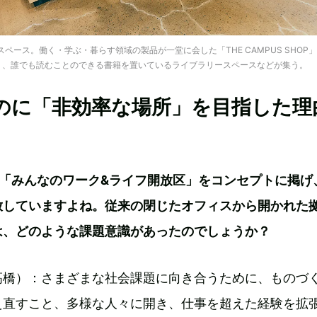
プンスペース。働く・学ぶ・暮らす領域の製品が一堂に会した「THE CAMPUS SHOP
OTTEN」、誰でも読むことのできる書籍を置いているライブラリースペースなどが集う。
のに「非効率な場所」を目指した理
USは「みんなのワーク&ライフ開放区」をコンセプトに掲げ
放していますよね。従来の閉じたオフィスから開かれた
は、どのような課題意識があったのでしょうか？
髙橋）：さまざまな社会課題に向き合うために、ものづ
え直すこと、多様な人々に開き、仕事を超えた経験を拡