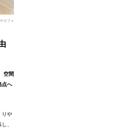
」やカフェ
由
、空間
拠点へ
くりや
張し、