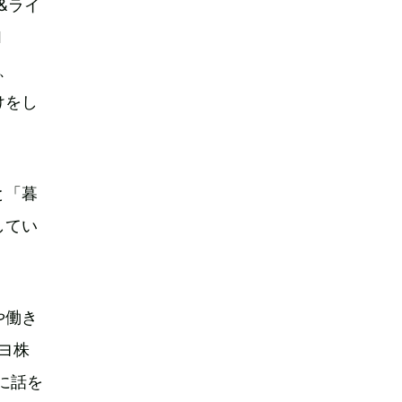
&ライ
I
来、
けをし
と「暮
してい
や働き
クヨ株
んに話を