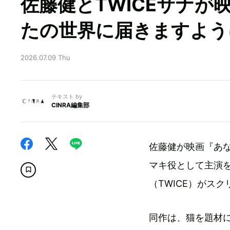
佐藤健とTWICEサナが
たの世界に届きますよう
2026.07.09 Thu
テキスト by
CINRA編集部
佐藤健が映画『あ
マキ役として主演
（TWICE）がス
同作は、猫を題材