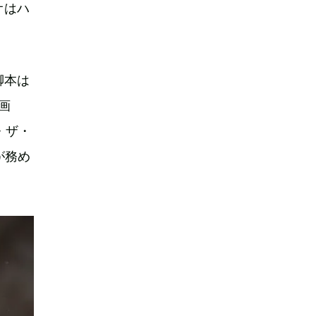
オはハ
脚本は
画
・ザ・
が務め