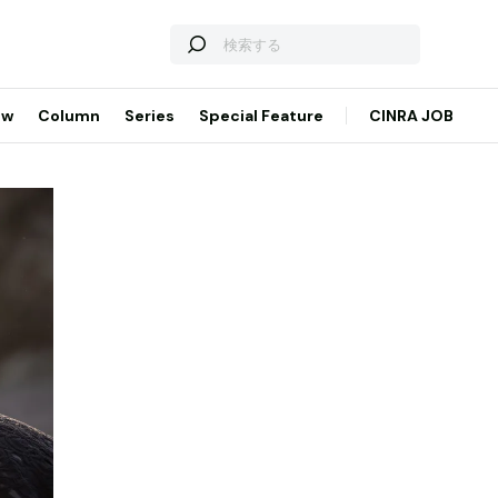
ew
Column
Series
Special Feature
CINRA JOB