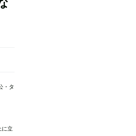
な
公・タ
上に立