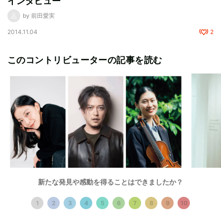
インタビュー
by 前田愛実
2014.11.04
2
このコントリビューターの記事を読む
新たな発見や感動を得ることはできましたか？
Art,Design
世界へ、いまここから。 ——クリエイター支援基金が支
1
2
3
4
5
6
7
8
9
10
Stage
える、日本の次世代の才能たち
乃木坂