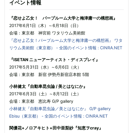
イベント情報
『恋せよ乙女！ パープルーム大学と梅津庸一の構想画』
2017年6月1日（木）～6月18日（日）
会場：東京都 神宮前 ワタリウム美術館
『恋せよ乙女！パープルーム大学と梅津庸一の構想画』 ワタ
リウム美術館（東京都） - 全国のイベント情報 : CINRA.NET
『ISETAN ニューアーティスト・ディスプレイ』
2017年5月31日（水）～6月6日（火）
会場：東京都 新宿 伊勢丹新宿店本館 5階
小林健太『自動車昆虫論 / 美とはなにか』
2017年6月3日（土）～8月12日（土）
会場：東京都 恵比寿 G/P gallery
小林健太『自動車昆虫論／美とはなにか』 G/P gallery
Ebisu（東京都） - 全国のイベント情報 : CINRA.NET
関優花+ノロアキヒト+田中亜梨紗『知恵ヲcray』