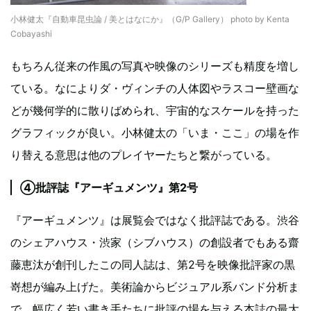
小林健太『自動車昆虫論 / 美とはなにか』（G/P Gallery） photo by Kenta
Cobayashi
もちろん従来の作風の写真や映像のシリーズも精度を増し
ている。なによりダ・ヴィンチの人体図やラスコー壁画な
どが幾何学的に散りばめられ、宇宙的なスケールを持った
グラフィックが良い。小林健太の「いま・ここ」の場を作
り替える意思は他のプレイヤーたちと繋がっている。
④批評誌『アーギュメンツ』第2号
『アーギュメンツ』は展覧会ではなく批評誌である。渋谷
のシェアハウス・渋家（シブハウス）の創設者でもある齋
藤恵汰が創刊したこの同人誌は、第2号を映像批評家の黒
嵜想が編み上げた。美術論からビジュアル系バンド分析ま
で、幅広く若い書き手たちに批評の場を与える本誌の最大