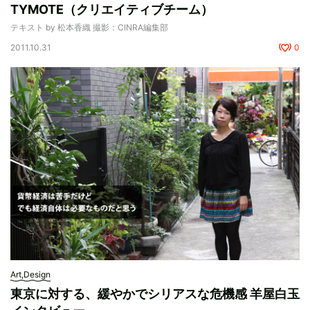
TYMOTE（クリエイティブチーム）
テキスト by 松本香織 撮影：CINRA編集部
2011.10.31
0
Art,Design
東京に対する、緩やかでシリアスな危機感 羊屋白玉