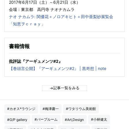
2017年6月17日（土）～6月21日（水）
会場：東京都 高円寺 ナオナカムラ
ナオ ナカムラ: 関優花＋ノロアキヒト＋田中亜梨紗展覧会
「知恵ヲｃｒａｙ」
書籍情報
批評誌『アーギュメンツ#2』
【巻頭言公開】『アーギュメンツ#2』 | 黒嵜想 | note
記事一覧をみる
#カオス*ラウンジ
#梅津庸一
#ワタリウム美術館
#パープルーム
#小林健太
#G/P gallery
#Art,Design