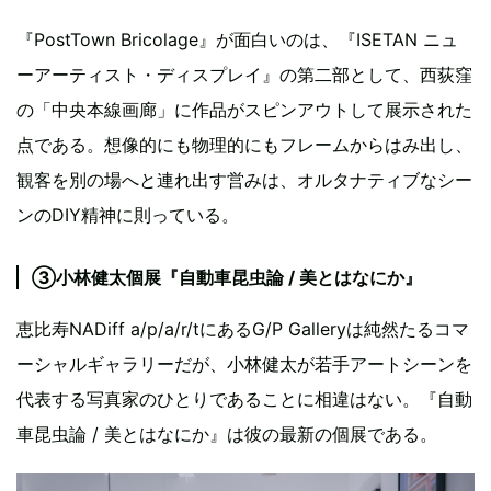
『PostTown Bricolage』が面白いのは、『ISETAN ニュ
ーアーティスト・ディスプレイ』の第二部として、西荻窪
の「中央本線画廊」に作品がスピンアウトして展示された
点である。想像的にも物理的にもフレームからはみ出し、
観客を別の場へと連れ出す営みは、オルタナティブなシー
ンのDIY精神に則っている。
③小林健太個展『自動車昆虫論 / 美とはなにか』
恵比寿NADiff a/p/a/r/tにあるG/P Galleryは純然たるコマ
ーシャルギャラリーだが、小林健太が若手アートシーンを
代表する写真家のひとりであることに相違はない。『自動
車昆虫論 / 美とはなにか』は彼の最新の個展である。