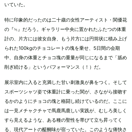
いていた。
特に印象的だったのは二十歳の女性アーティスト・関優花
の『≒』だろう。ギャラリー中央に置かれたふたつの体重
計の、片方には彼女自身、もう片方には円筒状に積み上げ
られた100kgのチョコレートの塊を乗せ、5日間の会期
中、自身の体重とチョコ塊の重量が同じになるまで「舐め
削ぎ続ける」というパフォーマンス（！）だ。
展示室内に入ると充満した甘い刺激臭が鼻をつく。そして
スポーツシャツ姿で体重計に乗った関が、さながら接吻す
るかのようにチョコの塊と格闘し続けているのだ。ここに
は一見メチャクチャで馬鹿馬鹿しい実践が、むしろ美しく
すら見えるような、ある種の聖性を帯びて立ち昇ってく
る、現代アートの醍醐味が宿っていた。このような痛快さ