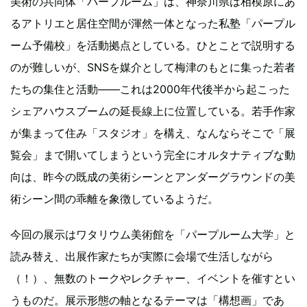
美術の共同体「パープルーム」は、神奈川県は相模原にあ
るアトリエと居住空間が渾然一体となった私塾「パープル
ーム予備校」を活動拠点としている。ひとことで説明する
のが難しいが、SNSを媒介として梅津のもとに集った若者
たちの集住と活動――これは2000年代後半から起こった
シェアハウスブームの延長線上に位置している。若手作家
が集まって住み「スタジオ」を構え、なんならそこで「展
覧会」まで開いてしまうという完全にオルタナティブな動
向は、昨今の既成の美術シーンとアンダーグラウンドの美
術シーン間の乖離を象徴しているようだ。
今回の展示はワタリウム美術館を「パープルーム大学」と
読み替え、出展作家たちが実際に会場で生活しながら
（！）、無数のトークやレクチャー、イベントを催すとい
うものだ。展示形態の軸となるテーマは「構想画」であ