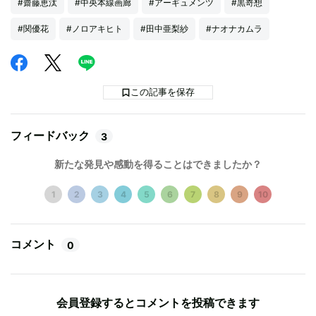
#齋藤恵汰
#中央本線画廊
#アーギュメンツ
#黒嵜想
#関優花
#ノロアキヒト
#田中亜梨紗
#ナオナカムラ
この記事を保存
フィードバック
3
新たな発見や感動を得ることはできましたか？
1
2
3
4
5
6
7
8
9
10
コメント
0
会員登録するとコメントを投稿できます