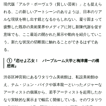
現代版「アルテ・ポーヴェラ（貧しい芸術）」とも捉えら
れる、この新しいアートシーンのありようは、日本のリア
ルな現状を映し出す鏡となるかもしれない。凝り固まって
疲弊した既存の美術業界やメディアに対し新陳代謝を促す
意味でも、ここ最近の開かれた展示や動向を紹介していこ
う。新たな状況の切断面に触れることができるはずであ
る。
①『恋せよ乙女！ パープルーム大学と梅津庸一の構
想画』
渋谷区神宮前にあるワタリウム美術館は、私設美術館ゆ
え、ナム・ジュン・パイクや坂本龍一といったメジャーな
アーティストの個展から、若手アーティストを起用したか
なり実験的な展示まで幅広く開催している。そのワタリウ