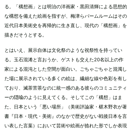
る。「構想画」とは明治の洋画家・黒田清輝による思想的
な構想を備えた絵画を指すが、梅津らパームルームはその
近代日本美術史を再帰的に生き直し、現代の「構想画」を
描きだそうとする。
とはいえ、展示自体は文化祭のような祝祭性を持ってい
る。玉石混淆と言おうか、ゲストも交えた20名以上の作
家による混沌とした空間が面白い。ごちゃごちゃと混濁し
た場に展示されている多くの絵は、繊細な線や色彩を有し
ており、滅茶苦茶なのに統一感のある彼らのコミュニティ
ーの隠喩のように見えてくる。そしてこの「構想」はま
た、日本という「悪い場所」（美術評論家・椹木野衣が著
書『日本・現代・美術』のなかで歴史がない戦後日本を言
い表した言葉）において芸術や絵画が捻れた形でしか表現