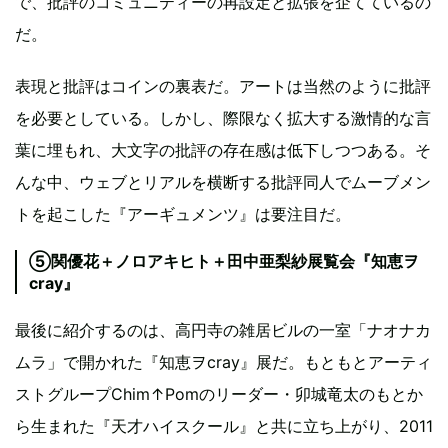
で、批評のコミュニティーの再設定と拡張を企てているの
だ。
表現と批評はコインの裏表だ。アートは当然のように批評
を必要としている。しかし、際限なく拡大する激情的な言
葉に埋もれ、大文字の批評の存在感は低下しつつある。そ
んな中、ウェブとリアルを横断する批評同人でムーブメン
トを起こした『アーギュメンツ』は要注目だ。
⑤関優花＋ノロアキヒト＋田中亜梨紗展覧会『知恵ヲ
cray』
最後に紹介するのは、高円寺の雑居ビルの一室「ナオナカ
ムラ」で開かれた『知恵ヲcray』展だ。もともとアーティ
ストグループChim↑Pomのリーダー・卯城竜太のもとか
ら生まれた『天才ハイスクール』と共に立ち上がり、2011