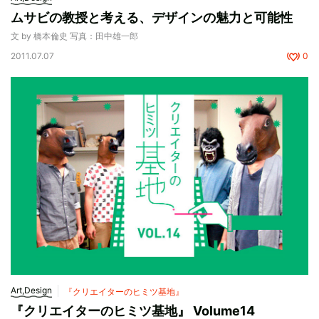
ムサビの教授と考える、デザインの魅力と可能性
文 by 橋本倫史 写真：田中雄一郎
2011.07.07
0
Art,Design
『クリエイターのヒミツ基地』
『クリエイターのヒミツ基地』 Volume14