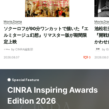
Movie,Drama
Movie,Dr
ソクーロフが90分ワンカットで描いた『エ
池松壮
ルミタージュ幻想』リマスター版が期間限
『開戦
定上映
かわせ
by CINRA編集部
by I
2026.08.07
0
2026.08.0
Special Feature
CINRA Inspiring Awards
Edition 2026