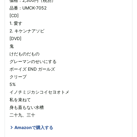
価格：2,300円（税別）
品番：UMCK-7052
[CD]
1. 愛す
2. キケンナアソビ
[DVD]
⻤
けだものだもの
グレーマンのせいにする
ボーイズ END ガールズ
クリープ
5%
イノチミジカシコイセヨオトメ
私を束ねて
身も蓋もない水槽
二十九、三十
Amazonで購入する