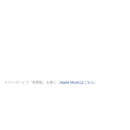
クリープハイプ『世界観』を聴く（
Apple Musicはこちら
）