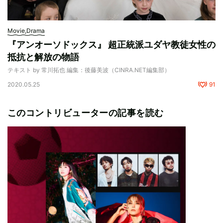
Movie,Drama
『アンオーソドックス』 超正統派ユダヤ教徒女性の
抵抗と解放の物語
テキスト by 常川拓也 編集：後藤美波（CINRA.NET編集部）
2020.05.25
91
このコントリビューターの記事を読む