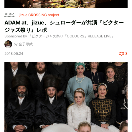
Music
jizue CROSSING project
ADAM at、jizue、シュローダーが共演『ビクター
ジャズ祭り』レポ
Sponsored by 『ビクタージャズ祭り「COLOURS」RELEASE LIVE』
by 金子厚武
2018.05.24
3