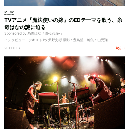
Music
TVアニメ『魔法使いの嫁』のEDテーマを歌う、糸
奇はなの謎に迫る
Sponsored by 糸奇はな『環-cycle-』
インタビュー・テキスト by 天野史彬 撮影：豊島望 編集：山元翔一
2017.10.31
3