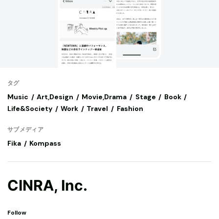
タグ
Music
Art,Design
Movie,Drama
Stage
Book
Life&Society
Work
Travel
Fashion
サブメディア
Fika
Kompass
CINRA, Inc.
Follow