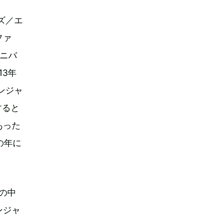
ズ／エ
ファ
ニバ
13年
ンジャ
すると
あった
の年に
の中
ンジャ