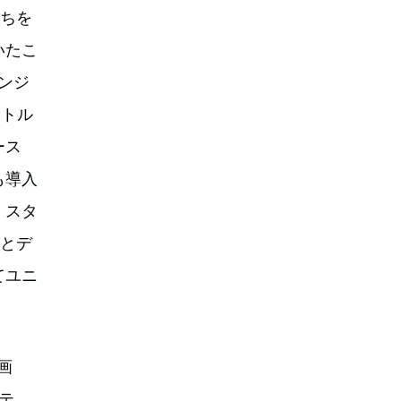
たちを
いたこ
ンジ
タイトル
ース
も導入
・スタ
品とデ
てユニ
画
テ