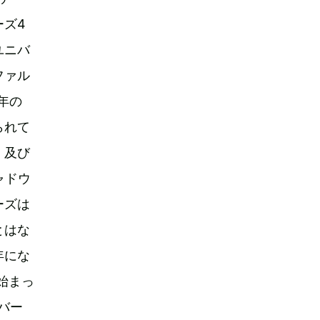
ーズ4
ユニバ
ファル
年の
られて
、及び
ャドウ
ーズは
とはな
年にな
始まっ
バー