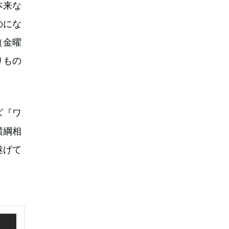
本来な
のにな
（金曜
りもの
ズ『ワ
横綱相
遂げて