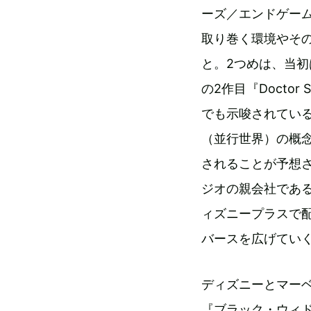
ーズ／エンドゲー
取り巻く環境やそ
と。2つめは、当初
の2作目『Doctor St
でも示唆されてい
（並行世界）の概
されることが予想
ジオの親会社であ
ィズニープラスで
バースを広げてい
ディズニーとマーベ
『ブラック・ウィド