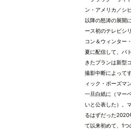
ン・アメリカ／シ
以降の怒涛の展開
ース初のテレビシ
コン＆ウィンター・
夏に配信して、バ
きたプランは新型
撮影中断によってす
ィック・ボーズマ
一旦白紙に（マー
いと公表した）。
るはずだった202
て以来初めて、1