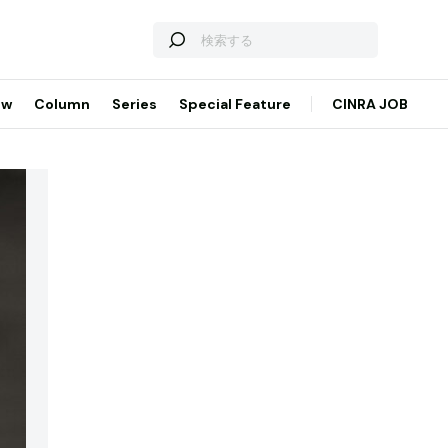
ew
Column
Series
Special Feature
CINRA JOB